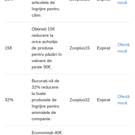
articolele de
nouă
îngrijire pentru
câini.
Obțineți 15€
reducere la
orice achiziție
Ofertă
15€
de produse
Zooplus15
Expirat
nouă
pentru păsări în
valoare de
peste 90€.
Bucurați-vă de
32% reducere
la toate
Ofertă
32%
produsele de
Zooplus32
Expirat
nouă
îngrijire pentru
animalele de
companie.
Economisiți 40€