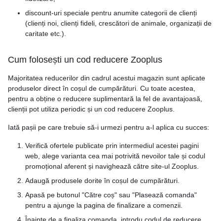
discount-uri speciale pentru anumite categorii de clienți
(clienți noi, clienți fideli, crescători de animale, organizații de
caritate etc.).
Cum folosești un cod reducere Zooplus
Majoritatea reducerilor din cadrul acestui magazin sunt aplicate
produselor direct în coșul de cumpărături. Cu toate acestea,
pentru a obține o reducere suplimentară la fel de avantajoasă,
clienții pot utiliza periodic și un cod reducere Zooplus.
Iată pașii pe care trebuie să-i urmezi pentru a-l aplica cu succes:
Verifică ofertele publicate prin intermediul acestei pagini
web, alege varianta cea mai potrivită nevoilor tale și codul
promoțional aferent și navighează către site-ul Zooplus.
Adaugă produsele dorite în coșul de cumpărături.
Apasă pe butonul "Către coș" sau "Plasează comanda"
pentru a ajunge la pagina de finalizare a comenzii.
Înainte de a finaliza comanda, introdu codul de reducere