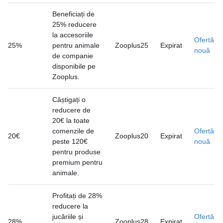
Beneficiați de
25% reducere
la accesoriile
Ofertă
25%
pentru animale
Zooplus25
Expirat
nouă
de companie
disponibile pe
Zooplus.
Câștigați o
reducere de
20€ la toate
comenzile de
Ofertă
20€
Zooplus20
Expirat
peste 120€
nouă
pentru produse
premium pentru
animale.
Profitați de 28%
reducere la
jucăriile și
Ofertă
28%
Zooplus28
Expirat