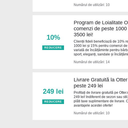
Numărul de utilizări: 10
Program de Loialitate 
comenzi de peste 1000 l
3500 lei!
10%
Clienții fideli beneficiază de 10%
1000 lei și 15% pentru comenzi de 
REDUCERE
variată de încălțăminte pentru bărbaț
sport, eleganți, sandale și încălțăm
Numărul de utilizări: 14
Livrare Gratuită la Ott
peste 249 lei
249 lei
Profitați de livrare gratuită pe Ott
249 lei! Indiferent de sezon sau sti
plăti taxe suplimentare de livrare.
REDUCERE
avantajele acestei oferte!
Numărul de utilizări: 10