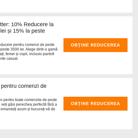
Otter: 10% Reducere la
ei și 15% la peste
 reducere pentru comenzi de peste
OBȚINE REDUCEREA
peste 3500 lei. Alege dintr-o gamă
i, femei și copii, inclusiv pantofi
inte casual.
er pentru comenzi de
er.ro pentru toate comenzile de peste
OBȚINE REDUCEREA
l, veți găsi perechea perfectă fără a
 Comandați acum și bucurați-vă de