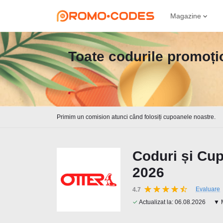
Magazine
Toate codurile promoțio
Primim un comision atunci când folosiți cupoanele noastre.
Coduri și Cup
2026
Evaluare
4.7
✓
Actualizat la:
06.08.2026
▼ M