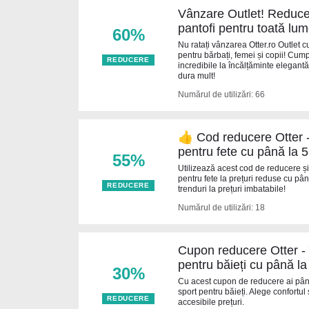
Vânzare Outlet! Reduce
pantofi pentru toată lum
60%
Nu ratați vânzarea Otter.ro Outlet 
pentru bărbați, femei și copii! Cu
REDUCERE
incredibile la încălțăminte elegantă
dura mult!
Numărul de utilizări: 66
👍 Cod reducere Otter 
pentru fete cu până la 
55%
Utilizează acest cod de reducere ș
pentru fete la prețuri reduse cu p
REDUCERE
trenduri la prețuri imbatabile!
Numărul de utilizări: 18
Cupon reducere Otter - 
pentru băieți cu până l
30%
Cu acest cupon de reducere ai pân
sport pentru băieți. Alege confortul
REDUCERE
accesibile prețuri.