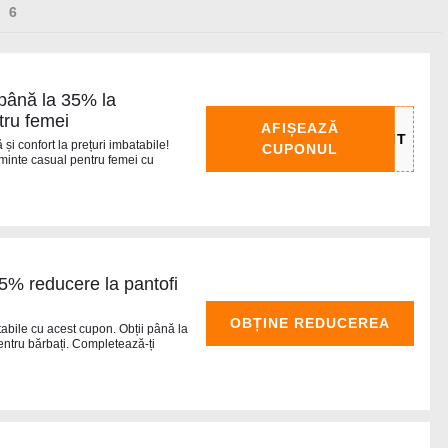
 până la 35% la
tru femei
AFIȘEAZĂ
și confort la prețuri imbatabile!
CUPONUL
ăminte casual pentru femei cu
5% reducere la pantofi
OBȚINE REDUCEREA
abile cu acest cupon. Obții până la
entru bărbați. Completează-ți