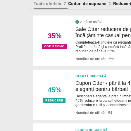
Toate ofertele
Coduri de cupoane
Reduceri
verificat astăzi
Sale Otter reducere de
35%
încălțăminte casual pen
Completează-ți ținutele cu eleganță 
Profită de ofertă și cumpără încălț
COD PROMO
reduceri de până la 35%.
Numărul de utilizări: 356
OFERTĂ SPECIALĂ
Cupon Otter - până la 4
45%
eleganți pentru bărbați
Descoperi eleganța la prețuri imbat
45% reducere la pantofi eleganți p
REDUCERE
garderoba cu stil și economisește!
Numărul de utilizări: 54
REDUCERE MAXIMĂ