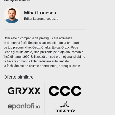
Mihai Lonescu
Editor la promo-codes.ro
Otter este o companie de prestigiu care activează
în domeniul încălțămintei și accesoriilor de la branduri
de top precum Nike, Geox, Clarks, Epica, Gryxx, Pepe
Jeans și multe altele, fiind prezentă pe piața din România
încă din anul 1999. Utilizează un cod promoțional și obține
la fiecare comandă Otter reducere substanțială
la încălțăminte de calitate pentru femei, bărbați și copii!
Oferte similare