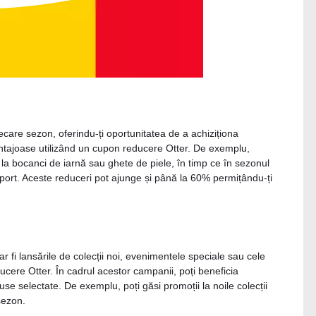
iecare sezon, oferindu-ți oportunitatea de a achiziționa
avantajoase utilizând un cupon reducere Otter. De exemplu,
e la bocanci de iarnă sau ghete de piele, în timp ce în sezonul
 sport. Aceste reduceri pot ajunge și până la 60% permițându-ți
fi lansările de colecții noi, evenimentele speciale sau cele
ucere Otter. În cadrul acestor campanii, poți beneficia
se selectate. De exemplu, poți găsi promoții la noile colecții
sezon.