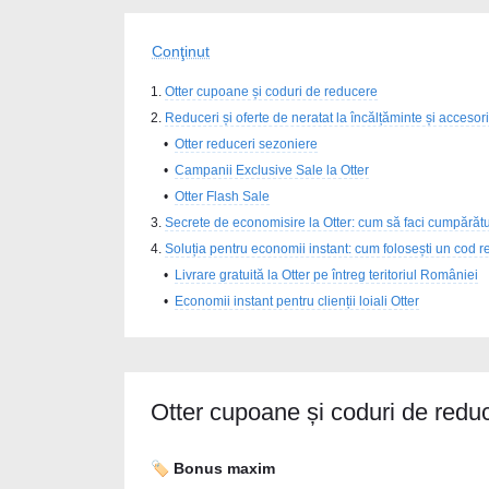
Conţinut
Otter cupoane și coduri de reducere
Reduceri și oferte de neratat la încălțăminte și accesori
Otter reduceri sezoniere
Campanii Exclusive Sale la Otter
Otter Flash Sale
Secrete de economisire la Otter: cum să faci cumpărăt
Soluția pentru economii instant: cum folosești un cod r
Livrare gratuită la Otter pe întreg teritoriul României
Economii instant pentru clienții loiali Otter
Otter cupoane și coduri de redu
🏷️ Bonus maxim