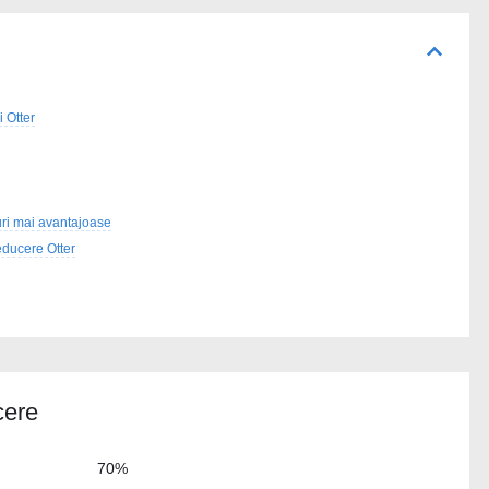
i Otter
uri mai avantajoase
educere Otter
cere
70%