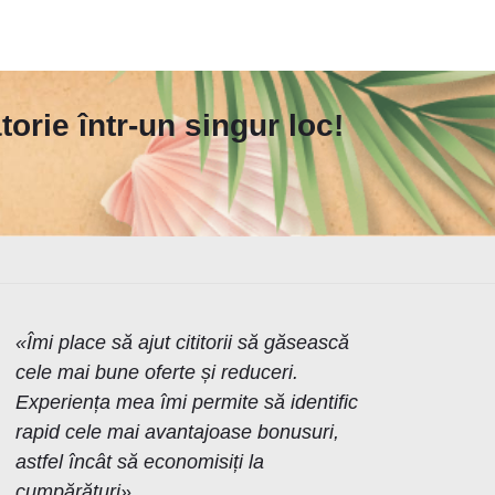
orie într-un singur loc!
«Îmi place să ajut cititorii să găsească
cele mai bune oferte și reduceri.
Experiența mea îmi permite să identific
rapid cele mai avantajoase bonusuri,
astfel încât să economisiți la
cumpărături»