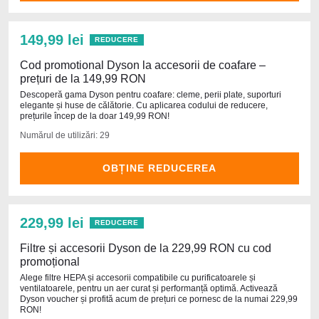
149,99 lei
REDUCERE
Cod promotional Dyson la accesorii de coafare –
prețuri de la 149,99 RON
Descoperă gama Dyson pentru coafare: cleme, perii plate, suporturi
elegante și huse de călătorie. Cu aplicarea codului de reducere,
prețurile încep de la doar 149,99 RON!
Numărul de utilizări: 29
OBȚINE REDUCEREA
229,99 lei
REDUCERE
Filtre și accesorii Dyson de la 229,99 RON cu cod
promoțional
Alege filtre HEPA și accesorii compatibile cu purificatoarele și
ventilatoarele, pentru un aer curat și performanță optimă. Activează
Dyson voucher și profită acum de prețuri ce pornesc de la numai 229,99
RON!