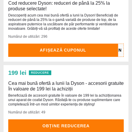
Cod reducere Dyson: reduceri de până la 25% la
produse selectate!
Descoperiți acum cea mai bună ofertă a lunii la Dyson! Beneficiați de
reduceri de până la 25% la o gamă variată de produse de top, de la
aspiratoare puternice la uscătoare de păr performante și ventilatoare
inovatoare. Grăbiți-vă să profitați de aceste oferte limitate!
Numărul de utilizări: 296
AFIȘEAZĂ CUPONUL
199 lei
REDUCERE
Cea mai bună ofertă a lunii la Dyson - accesorii gratuite
în valoare de 199 lei la achiziții
Beneficiază de accesorii gratuite în valoare de 199 lei la achiziționarea
unui aparat de coafat Dyson. Răsfață-te cu produse suplimentare care
completează într-un mod uimitor experiența de styling!
Numărul de utilizări: 49
OBȚINE REDUCEREA