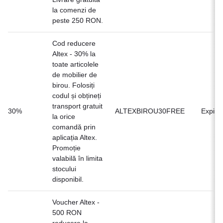
la comenzi de
peste 250 RON.
Cod reducere
Altex - 30% la
toate articolele
de mobilier de
birou. Folosiți
codul și obțineți
transport gratuit
30%
ALTEXBIROU30FREE
Expirat
la orice
comandă prin
aplicația Altex.
Promoție
valabilă în limita
stocului
disponibil.
Voucher Altex -
500 RON