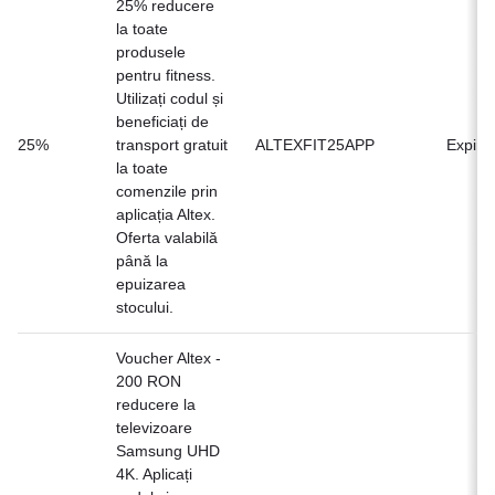
25% reducere
la toate
produsele
pentru fitness.
Utilizați codul și
beneficiați de
25%
transport gratuit
ALTEXFIT25APP
Expirat
la toate
comenzile prin
aplicația Altex.
Oferta valabilă
până la
epuizarea
stocului.
Voucher Altex -
200 RON
reducere la
televizoare
Samsung UHD
4K. Aplicați