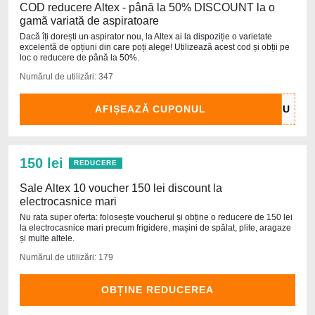
COD reducere Altex - până la 50% DISCOUNT la o
gamă variată de aspiratoare
Dacă îți dorești un aspirator nou, la Altex ai la dispoziție o varietate
excelentă de opțiuni din care poți alege! Utilizează acest cod și obții pe
loc o reducere de până la 50%.
Numărul de utilizări: 347
AFIȘEAZĂ CUPONUL
150 lei
REDUCERE
Sale Altex 10 voucher 150 lei discount la
electrocasnice mari
Nu rata super oferta: folosește voucherul și obține o reducere de 150 lei
la electrocasnice mari precum frigidere, mașini de spălat, plite, aragaze
și multe altele.
Numărul de utilizări: 179
OBȚINE REDUCEREA