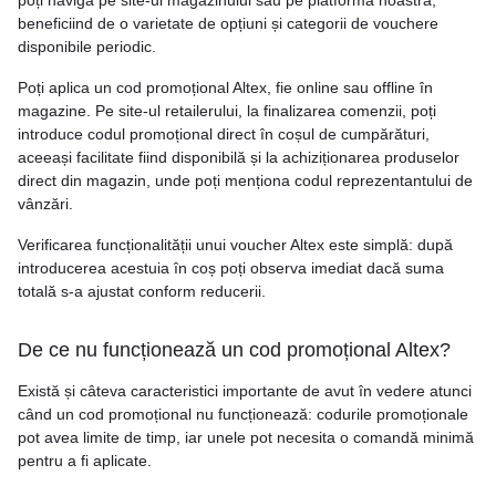
poți naviga pe site-ul magazinului sau pe platforma noastră,
beneficiind de o varietate de opțiuni și categorii de vouchere
disponibile periodic.
Poți aplica un cod promoțional Altex, fie online sau offline în
magazine. Pe site-ul retailerului, la finalizarea comenzii, poți
introduce codul promoțional direct în coșul de cumpărături,
aceeași facilitate fiind disponibilă și la achiziționarea produselor
direct din magazin, unde poți menționa codul reprezentantului de
vânzări.
Verificarea funcționalității unui voucher Altex este simplă: după
introducerea acestuia în coș poți observa imediat dacă suma
totală s-a ajustat conform reducerii.
De ce nu funcționează un cod promoțional Altex?
Există și câteva caracteristici importante de avut în vedere atunci
când un cod promoțional nu funcționează: codurile promoționale
pot avea limite de timp, iar unele pot necesita o comandă minimă
pentru a fi aplicate.