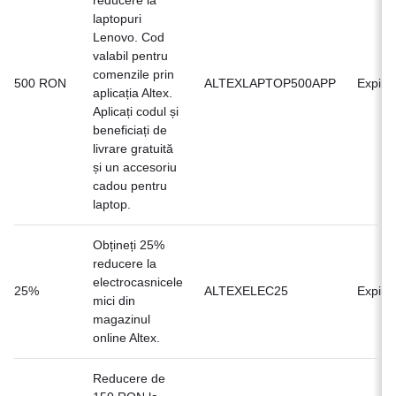
reducere la
laptopuri
Lenovo. Cod
valabil pentru
comenzile prin
500 RON
ALTEXLAPTOP500APP
Expirat
aplicația Altex.
Aplicați codul și
beneficiați de
livrare gratuită
și un accesoriu
cadou pentru
laptop.
Obțineți 25%
reducere la
electrocasnicele
25%
ALTEXELEC25
Expirat
mici din
magazinul
online Altex.
Reducere de