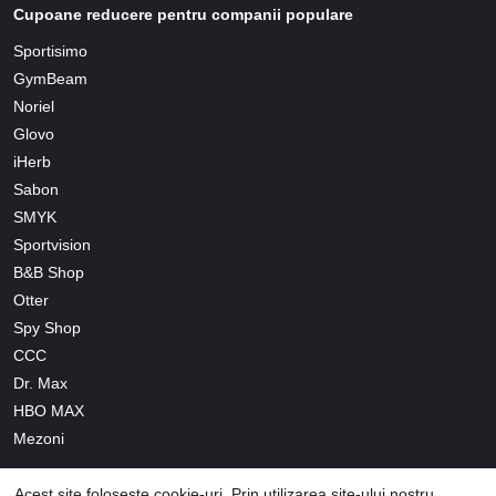
Cupoane reducere pentru companii populare
Sportisimo
GymBeam
Noriel
Glovo
iHerb
Sabon
SMYK
Sportvision
B&B Shop
Otter
Spy Shop
CCC
Dr. Max
HBO MAX
Mezoni
Acest site folosește cookie-uri. Prin utilizarea site-ului nostru,