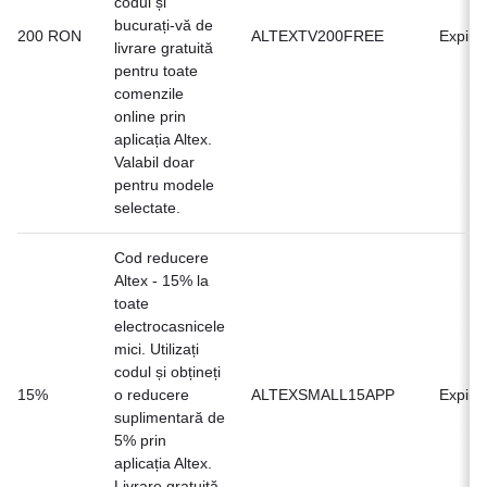
codul și
bucurați-vă de
200 RON
ALTEXTV200FREE
Expirat
livrare gratuită
pentru toate
comenzile
online prin
aplicația Altex.
Valabil doar
pentru modele
selectate.
Cod reducere
Altex - 15% la
toate
electrocasnicele
mici. Utilizați
codul și obțineți
15%
o reducere
ALTEXSMALL15APP
Expirat
suplimentară de
5% prin
aplicația Altex.
Livrare gratuită