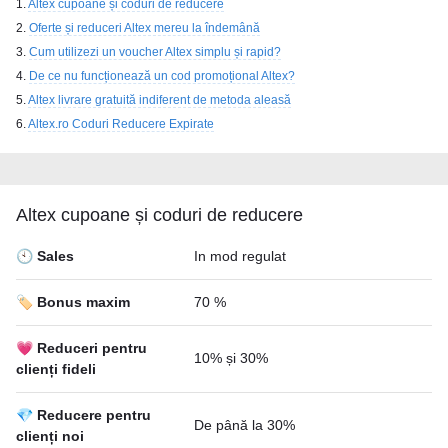
Altex cupoane și coduri de reducere
Oferte și reduceri Altex mereu la îndemână
Cum utilizezi un voucher Altex simplu și rapid?
De ce nu funcționează un cod promoțional Altex?
Altex livrare gratuită indiferent de metoda aleasă
Altex.ro Coduri Reducere Expirate
Altex cupoane și coduri de reducere
🕙 Sales
In mod regulat
🏷️ Bonus maxim
70 %
💗 Reduceri pentru
10% și 30%
clienți fideli
💎 Reducere pentru
De până la 30%
clienți noi