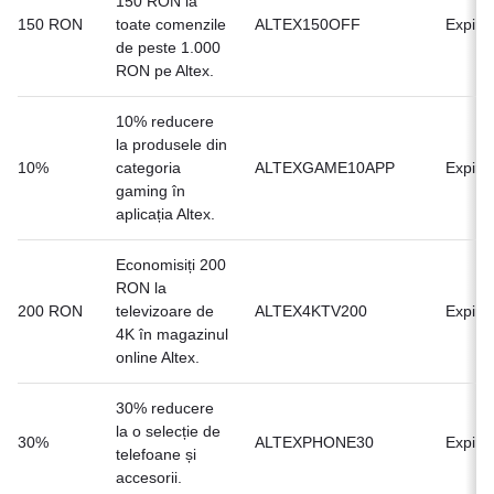
150 RON la
150 RON
toate comenzile
ALTEX150OFF
Expirat
de peste 1.000
RON pe Altex.
10% reducere
la produsele din
10%
categoria
ALTEXGAME10APP
Expirat
gaming în
aplicația Altex.
Economisiți 200
RON la
200 RON
televizoare de
ALTEX4KTV200
Expirat
4K în magazinul
online Altex.
30% reducere
la o selecție de
30%
ALTEXPHONE30
Expirat
telefoane și
accesorii.