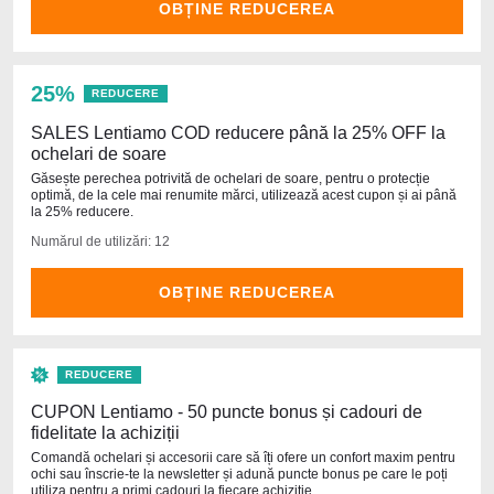
OBȚINE REDUCEREA
25%
REDUCERE
SALES Lentiamo COD reducere până la 25% OFF la
ochelari de soare
Găsește perechea potrivită de ochelari de soare, pentru o protecție
optimă, de la cele mai renumite mărci, utilizează acest cupon și ai până
la 25% reducere.
Numărul de utilizări: 12
OBȚINE REDUCEREA
REDUCERE
CUPON Lentiamo - 50 puncte bonus și cadouri de
fidelitate la achiziții
Comandă ochelari și accesorii care să îți ofere un confort maxim pentru
ochi sau înscrie-te la newsletter și adună puncte bonus pe care le poți
utiliza pentru a primi cadouri la fiecare achiziție.