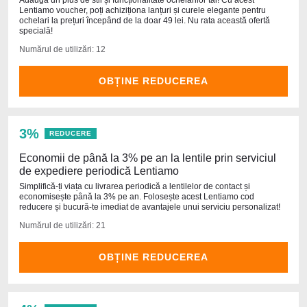
Adaugă un plus de stil și funcționalitate ochelarilor tăi! Cu acest
Lentiamo voucher, poți achiziționa lanțuri și curele elegante pentru
ochelari la prețuri începând de la doar 49 lei. Nu rata această ofertă
specială!
Numărul de utilizări: 12
OBȚINE REDUCEREA
3%
REDUCERE
Economii de până la 3% pe an la lentile prin serviciul
de expediere periodică Lentiamo
Simplifică-ți viața cu livrarea periodică a lentilelor de contact și
economisește până la 3% pe an. Folosește acest Lentiamo cod
reducere și bucură-te imediat de avantajele unui serviciu personalizat!
Numărul de utilizări: 21
OBȚINE REDUCEREA