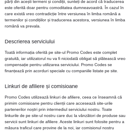
părți din acești termeni și condiții, sunteți de acord că traducerea
este oferită doar pentru comoditatea dumneavoastră. În cazul în
care există vreo contradicție între versiunea în limba română a
termenilor și condițiilor și traducerea acestora, versiunea în limba
română va prevala.
Descrierea serviciului
Toată informația oferită pe site-ul Promo Codes este complet
gratuită, iar utilizatorul nu va fi niciodată obligat să plătească vreo
compensație pentru utilizarea serviciului. Promo Codes se
finanțează prin acorduri speciale cu companiile listate pe site.
Linkuri de afiliere și comisioane
Promo Codes utilizează linkuri de afiliere, ceea ce înseamnă că
primim comisioane pentru clienții care accesează site-urile
partenerilor noștri prin intermediul serviciului nostru. Toate
linkurile de pe site-ul nostru care duc la vânzători de produse sau
servicii sunt linkuri de afiliere. Aceste linkuri sunt folosite pentru a
măsura traficul care provine de la noi, iar comisionul nostru