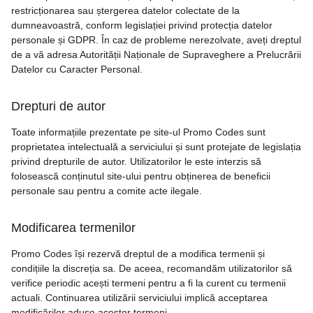
restricționarea sau ștergerea datelor colectate de la
dumneavoastră, conform legislației privind protecția datelor
personale și GDPR. În caz de probleme nerezolvate, aveți dreptul
de a vă adresa Autorității Naționale de Supraveghere a Prelucrării
Datelor cu Caracter Personal.
Drepturi de autor
Toate informațiile prezentate pe site-ul Promo Codes sunt
proprietatea intelectuală a serviciului și sunt protejate de legislația
privind drepturile de autor. Utilizatorilor le este interzis să
folosească conținutul site-ului pentru obținerea de beneficii
personale sau pentru a comite acte ilegale.
Modificarea termenilor
Promo Codes își rezervă dreptul de a modifica termenii și
condițiile la discreția sa. De aceea, recomandăm utilizatorilor să
verifice periodic acești termeni pentru a fi la curent cu termenii
actuali. Continuarea utilizării serviciului implică acceptarea
modificărilor aduse acestor termeni.