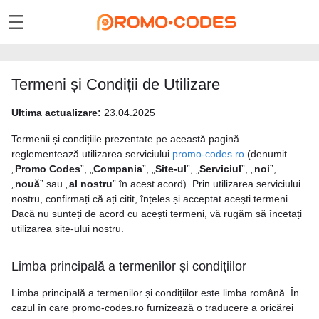
Termeni și Condiții de Utilizare
Ultima actualizare:
23.04.2025
Termenii și condițiile prezentate pe această pagină
reglementează utilizarea serviciului
promo-codes.ro
(denumit
„
Promo Codes
”, „
Compania
”, „
Site-ul
”, „
Serviciul
”, „
noi
”,
„
nouă
” sau „
al nostru
” în acest acord). Prin utilizarea serviciului
nostru, confirmați că ați citit, înțeles și acceptat acești termeni.
Dacă nu sunteți de acord cu acești termeni, vă rugăm să încetați
utilizarea site-ului nostru.
Limba principală a termenilor și condițiilor
Limba principală a termenilor și condițiilor este limba română. În
cazul în care promo-codes.ro furnizează o traducere a oricărei