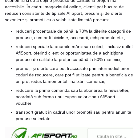
economisi și de a obține produse de calitate la prețuri mai
accesibile. În cadrul magazinului online, clienții pot bucura de
reduceri consistente de tip sale AfiSport, precum și de oferte
sezoniere și promoții cu o valabilitate limitată precum:
reduceri procentuale de până la 70% la diferite categorii de
produse, cum ar fi biciclete, accesorii, echipamente etc.;
reduceri speciale la anumite mărci sau colecții inclusiv outlet
AfiSport, oferind clienților oportunitatea de a achiziționa
produse de calitate la prețuri cu până la 50% mai mici;
promoții și oferte care pot fi accesate prin intermediul unor
coduri de reducere, care pot fi utilizate pentru a beneficia de
un preț redus la momentul finalizării comenzii;
reducere la prima comandă sau la abonarea la newsletter,
acordată sub forma unui cupon valoric sau AfiSport
voucher;
transport gratuit în cadrul unor promoții sau pentru anumite
produse selectate.