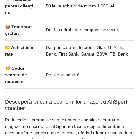
pentru clienți
50 lei la achiziții de minim 1.000 lei
noi
📦 Transport
Da, în cadrul unor campanii sezoniere
gratuit
💳 Achiziție în
Da, prin carduri de credit: Star BT, Alpha
rate
Bank, First Bank, Garanti BBVA, TBI Bank
💥 Coduri
secrete de
Pe site-ul nostru!
reducere
Descoperă bucuria economiilor uriașe cu AfiSport
voucher
Reducerile și promoțiile sunt elemente esențiale pentru un
magazin de succes, iar AfiSport nu face excepție. Importanța
acestor oferte speciale este crucială, oferind clienților șansa de a