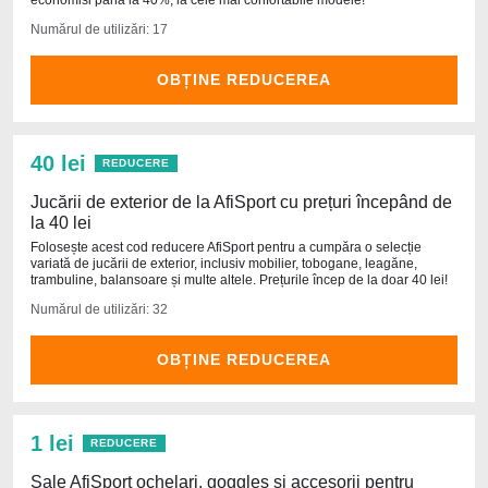
economisi până la 40%, la cele mai confortabile modele!
Numărul de utilizări: 17
OBȚINE REDUCEREA
40 lei
REDUCERE
Jucării de exterior de la AfiSport cu prețuri începând de
la 40 lei
Folosește acest cod reducere AfiSport pentru a cumpăra o selecție
variată de jucării de exterior, inclusiv mobilier, tobogane, leagăne,
trambuline, balansoare și multe altele. Prețurile încep de la doar 40 lei!
Numărul de utilizări: 32
OBȚINE REDUCEREA
1 lei
REDUCERE
Sale AfiSport ochelari, goggles și accesorii pentru