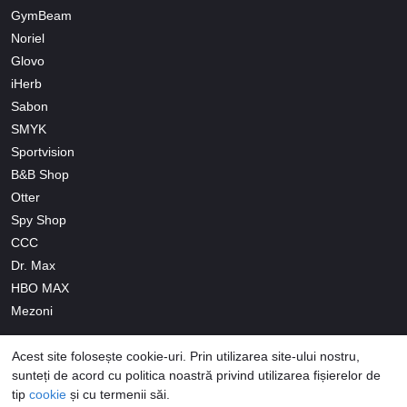
GymBeam
Noriel
Glovo
iHerb
Sabon
SMYK
Sportvision
B&B Shop
Otter
Spy Shop
CCC
Dr. Max
HBO MAX
Mezoni
Acest site folosește cookie-uri. Prin utilizarea site-ului nostru,
sunteți de acord cu politica noastră privind utilizarea fișierelor de
tip
cookie
și cu termenii săi.