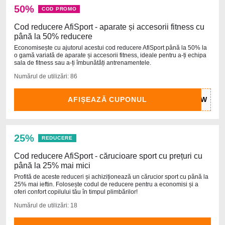
50%
COD PROMO
Cod reducere AfiSport - aparate și accesorii fitness cu
până la 50% reducere
Economisește cu ajutorul acestui cod reducere AfiSport până la 50% la
o gamă variată de aparate și accesorii fitness, ideale pentru a-ți echipa
sala de fitness sau a-ți îmbunătăți antrenamentele.
Numărul de utilizări: 86
AFIȘEAZĂ CUPONUL
25%
REDUCERE
Cod reducere AfiSport - cărucioare sport cu prețuri cu
până la 25% mai mici
Profită de aceste reduceri și achiziționează un cărucior sport cu până la
25% mai ieftin. Folosește codul de reducere pentru a economisi și a
oferi confort copilului tău în timpul plimbărilor!
Numărul de utilizări: 18