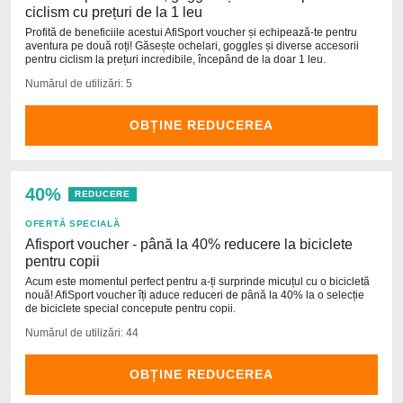
ciclism cu prețuri de la 1 leu
Profită de beneficiile acestui AfiSport voucher și echipează-te pentru
aventura pe două roți! Găsește ochelari, goggles și diverse accesorii
pentru ciclism la prețuri incredibile, începând de la doar 1 leu.
Numărul de utilizări: 5
OBȚINE REDUCEREA
40%
REDUCERE
OFERTĂ SPECIALĂ
Afisport voucher - până la 40% reducere la biciclete
pentru copii
Acum este momentul perfect pentru a-ți surprinde micuțul cu o bicicletă
nouă! AfiSport voucher îți aduce reduceri de până la 40% la o selecție
de biciclete special concepute pentru copii.
Numărul de utilizări: 44
OBȚINE REDUCEREA