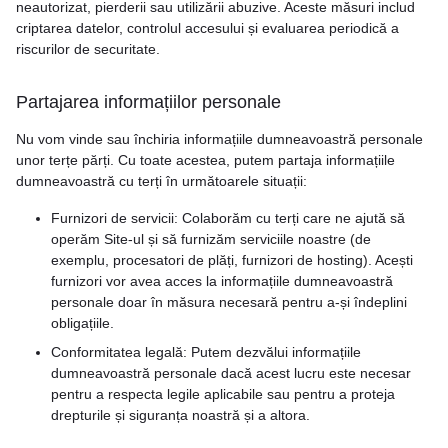
neautorizat, pierderii sau utilizării abuzive. Aceste măsuri includ
criptarea datelor, controlul accesului și evaluarea periodică a
riscurilor de securitate.
Partajarea informațiilor personale
Nu vom vinde sau închiria informațiile dumneavoastră personale
unor terțe părți. Cu toate acestea, putem partaja informațiile
dumneavoastră cu terți în următoarele situații:
Furnizori de servicii: Colaborăm cu terți care ne ajută să
operăm Site-ul și să furnizăm serviciile noastre (de
exemplu, procesatori de plăți, furnizori de hosting). Acești
furnizori vor avea acces la informațiile dumneavoastră
personale doar în măsura necesară pentru a-și îndeplini
obligațiile.
Conformitatea legală: Putem dezvălui informațiile
dumneavoastră personale dacă acest lucru este necesar
pentru a respecta legile aplicabile sau pentru a proteja
drepturile și siguranța noastră și a altora.