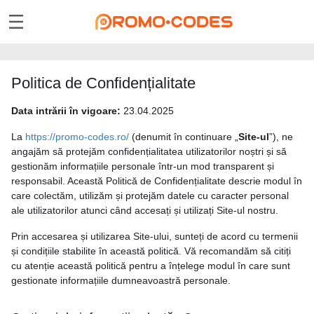
Politica de Confidențialitate
Data intrării în vigoare:
23.04.2025
La
https://promo-codes.ro/
(denumit în continuare „
Site-ul
”), ne
angajăm să protejăm confidențialitatea utilizatorilor noștri și să
gestionăm informațiile personale într-un mod transparent și
responsabil. Această Politică de Confidențialitate descrie modul în
care colectăm, utilizăm și protejăm datele cu caracter personal
ale utilizatorilor atunci când accesați și utilizați Site-ul nostru.
Prin accesarea și utilizarea Site-ului, sunteți de acord cu termenii
și condițiile stabilite în această politică. Vă recomandăm să citiți
cu atenție această politică pentru a înțelege modul în care sunt
gestionate informațiile dumneavoastră personale.