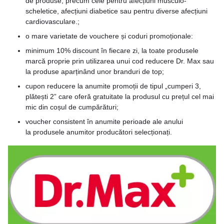
de produse, precum cele pentru afecțiuni musculo-
scheletice, afecțiuni diabetice sau pentru diverse afecțiuni
cardiovasculare.;
o mare varietate de vouchere și coduri promoționale:
minimum 10% discount în fiecare zi, la toate produsele
marcă proprie prin utilizarea unui cod reducere Dr. Max sau
la produse aparținând unor branduri de top;
cupon reducere la anumite promoții de tipul „cumperi 3,
plătești 2” care oferă gratuitate la produsul cu prețul cel mai
mic din coșul de cumpărături;
voucher consistent în anumite perioade ale anului
la produsele anumitor producători selecționați.