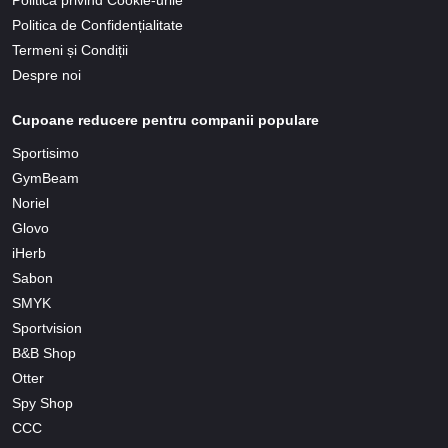
Politica privind Cookie-urile
Politica de Confidențialitate
Termeni și Condiții
Despre noi
Cupoane reducere pentru companii populare
Sportisimo
GymBeam
Noriel
Glovo
iHerb
Sabon
SMYK
Sportvision
B&B Shop
Otter
Spy Shop
CCC