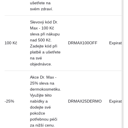
ušetřete na
svém zdraví.
Slevový kód Dr.
Max - 100 Kč
sleva při nákupu
nad 500 Kč.
100 Kč
DRMAX100OFF
Expirat
Zadejte kód při
platbě a ušetřete
na své
objednávce.
Akce Dr. Max -
25% sleva na
dermokosmetiku.
Využijte této
-25%
nabídky a
DRMAX25DERMO
Expirat
dodejte své
pokožce
potřebnou péči
za nižší cenu.