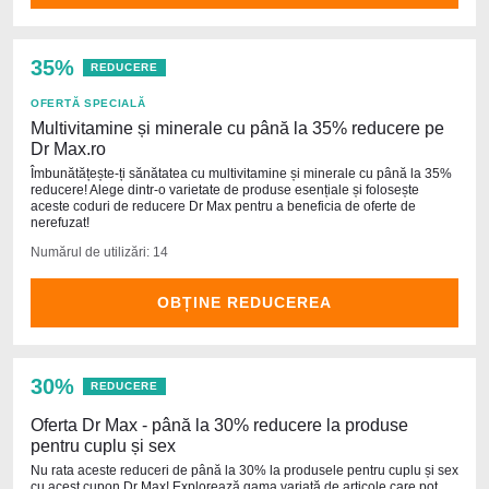
35%
REDUCERE
OFERTĂ SPECIALĂ
Multivitamine și minerale cu până la 35% reducere pe
Dr Max.ro
Îmbunătățește-ți sănătatea cu multivitamine și minerale cu până la 35%
reducere! Alege dintr-o varietate de produse esențiale și folosește
aceste coduri de reducere Dr Max pentru a beneficia de oferte de
nerefuzat!
Numărul de utilizări: 14
OBȚINE REDUCEREA
30%
REDUCERE
Oferta Dr Max - până la 30% reducere la produse
pentru cuplu și sex
Nu rata aceste reduceri de până la 30% la produsele pentru cuplu și sex
cu acest cupon Dr Max! Explorează gama variată de articole care pot