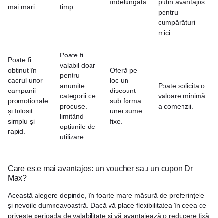
îndelungată
puțin avantajos
mai mari
timp
pentru
cumpărături
mici.
Poate fi
Poate fi
valabil doar
obținut în
Oferă pe
pentru
cadrul unor
loc un
anumite
Poate solicita o
campanii
discount
categorii de
valoare minimă
promoționale
sub forma
produse,
a comenzii.
și folosit
unei sume
limitând
simplu și
fixe.
opțiunile de
rapid.
utilizare.
Care este mai avantajos: un voucher sau un cupon Dr
Max?
Această alegere depinde, în foarte mare măsură de preferințele
și nevoile dumneavoastră. Dacă vă place flexibilitatea în ceea ce
privește perioada de valabilitate și vă avantajează o reducere fixă