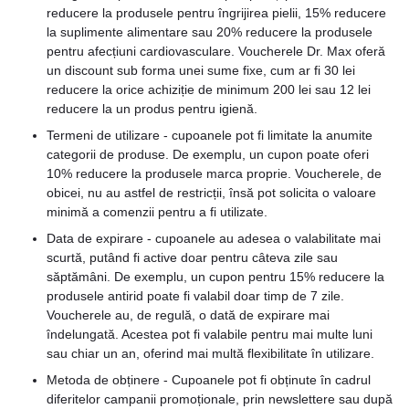
reducere la produsele pentru îngrijirea pielii, 15% reducere
la suplimente alimentare sau 20% reducere la produsele
pentru afecțiuni cardiovasculare. Voucherele Dr. Max oferă
un discount sub forma unei sume fixe, cum ar fi 30 lei
reducere la orice achiziție de minimum 200 lei sau 12 lei
reducere la un produs pentru igienă.
Termeni de utilizare - cupoanele pot fi limitate la anumite
categorii de produse. De exemplu, un cupon poate oferi
10% reducere la produsele marca proprie. Voucherele, de
obicei, nu au astfel de restricții, însă pot solicita o valoare
minimă a comenzii pentru a fi utilizate.
Data de expirare - cupoanele au adesea o valabilitate mai
scurtă, putând fi active doar pentru câteva zile sau
săptămâni. De exemplu, un cupon pentru 15% reducere la
produsele antirid poate fi valabil doar timp de 7 zile.
Voucherele au, de regulă, o dată de expirare mai
îndelungată. Acestea pot fi valabile pentru mai multe luni
sau chiar un an, oferind mai multă flexibilitate în utilizare.
Metoda de obținere - Cupoanele pot fi obținute în cadrul
diferitelor campanii promoționale, prin newslettere sau după