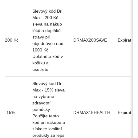
Slevový kód Dr.
Max - 200 Kč
sleva na nákup
léků a doplňků
stravy při
200 Kč
DRMAX200SAVE
Expirat
objednávce nad
1000 Kč.
Uplatněte kód v
košíku a
ušetřete.
Slevový kód Dr.
Max - 15% sleva
na vybrané
zdravotní
pomůcky.
-15%
DRMAX15HEALTH
Expirat
Použijte tento
kód při nákupu a
získejte kvalitní
produkty za lepší