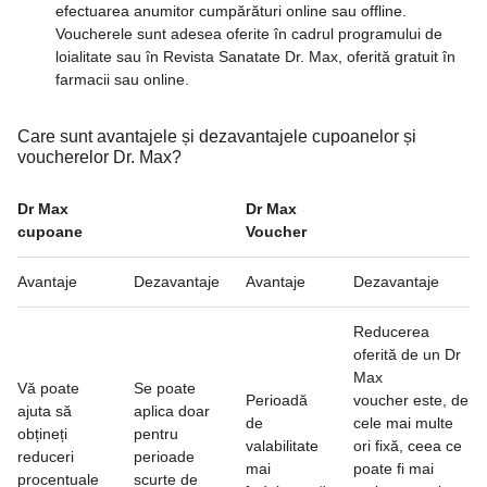
efectuarea anumitor cumpărături online sau offline.
Voucherele sunt adesea oferite în cadrul programului de
loialitate sau în Revista Sanatate Dr. Max, oferită gratuit în
farmacii sau online.
Care sunt avantajele și dezavantajele cupoanelor și
voucherelor Dr. Max?
Dr Max
Dr Max
cupoane
Voucher
Avantaje
Dezavantaje
Avantaje
Dezavantaje
Reducerea
oferită de un Dr
Max
Vă poate
Se poate
Perioadă
voucher este, de
ajuta să
aplica doar
de
cele mai multe
obțineți
pentru
valabilitate
ori fixă, ceea ce
reduceri
perioade
mai
poate fi mai
procentuale
scurte de