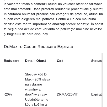
la valoarea totală a comenzii atunci un voucher oferit de farmacie
este mai profitabil. Dacă preferați reducerile procentuale și sunteți
în căutarea anumitor produse sau categorii de produse, atunci un
cupon este alegerea mai potrivită. Pentru a lua cea mai bună
decizie este foarte important să analizați fiecare achiziție. În acest
fel veți putea decide care variantă se potrivește mai bine nevoilor
și bugetului de care dispuneți.
Dr.Max.ro Coduri Reducere Expirate
Reducere
Detalii Ofertă
Cod
Status
Slevový kód Dr.
Max - 20% sleva
na vybrané
vitamíny a
-20%
doplňky stravy.
DRMAX20VIT
Expirat
Uplatněte tento
kód v košíku a