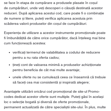
se face în etapa de cumpărare a produsele plasate în coșul
de cumpărături, unde veți descoperi o căsuță destinată acestor
reduceri. După aplicarea acestui cod, care poate fi o combinație
de numere și litere, puteți verifica aplicarea acestuia prin
scăderea valorii produselor din coșul de cumpărături.
Experiența de utilizare a acestor instrumente promoționale poate
fi îmbunătățită de către orice cumpărător, dacă înțeleeg mai bine
cum funcționează acestea:
verificați termenul de valabilitatea a codului de reducere
pentru a nu rata oferta cadou;
țineți cont de valoarea minimă a produselor achiziționate
pentru beneficia de cât mai multe avantaje;
unele oferte nu se cumulează ceea ce înseamnă că trebuie
să faceți cea mai consistentă și inspirată alegere;
Avantajele utilizării oricărui cod promoțional de site-ul Promo-
codes dedicat acestor oferte sunt multiple. Puteți găsi în același
loc o selecție bogată și diversă de oferte promoționale,
permanent actualizată de către specialiștii site-ului. În plus, multe