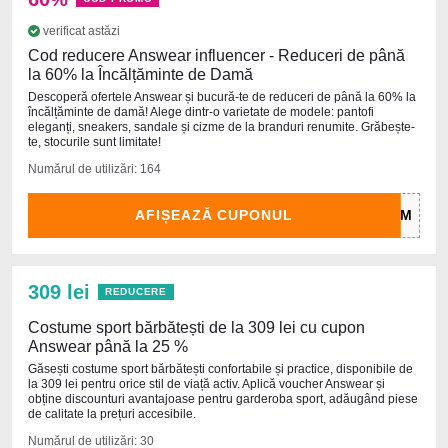
verificat astăzi
Cod reducere Answear influencer - Reduceri de până
la 60% la Încălțăminte de Damă
Descoperă ofertele Answear și bucură-te de reduceri de până la 60% la
încălțăminte de damă! Alege dintr-o varietate de modele: pantofi
eleganți, sneakers, sandale și cizme de la branduri renumite. Grăbește-
te, stocurile sunt limitate!
Numărul de utilizări: 164
AFIȘEAZĂ CUPONUL
309 lei
REDUCERE
Costume sport bărbătești de la 309 lei cu cupon
Answear până la 25 %
Găsești costume sport bărbătești confortabile și practice, disponibile de
la 309 lei pentru orice stil de viață activ. Aplică voucher Answear și
obține discounturi avantajoase pentru garderoba sport, adăugând piese
de calitate la prețuri accesibile.
Numărul de utilizări: 30