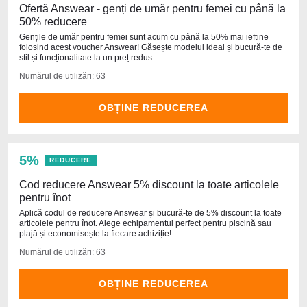
Ofertă Answear - genți de umăr pentru femei cu până la
50% reducere
Gențile de umăr pentru femei sunt acum cu până la 50% mai ieftine
folosind acest voucher Answear! Găsește modelul ideal și bucură-te de
stil și funcționalitate la un preț redus.
Numărul de utilizări: 63
OBȚINE REDUCEREA
5%
REDUCERE
Cod reducere Answear 5% discount la toate articolele
pentru înot
Aplică codul de reducere Answear și bucură-te de 5% discount la toate
articolele pentru înot. Alege echipamentul perfect pentru piscină sau
plajă și economisește la fiecare achiziție!
Numărul de utilizări: 63
OBȚINE REDUCEREA