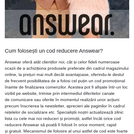
Cum folosești un cod reducere Answear?
Answear oferă atât clienților noi, cât și celor fideli numeroase
ocazii de a achiziționa produsele preferate din cadrul magazinului
online, la prețuri mai mult decât avantajoase, oferindu-le destul
de frecvent posibilitatea de a folosi cel puțin un cod promoțional
înainte de finalizarea comenzilor. Acestea pot fi afișate într-un loc
vizibil pe website, trimise prin intermediul diferitelor canale
de comunicare sau oferite în momentul realizării unor acțiuni
precum înscrierea la newsletter, aprecieri ale paginilor în cadrul
rețelelor de socializare etc. Specialiștii noștri actualizează zilnic
lista cu cele mai noi reduceri și promoții, astfel încât orice cod
reducere Answear să poată fi folosit în orice moment, rapid
și gratuit. Mecanismul de folosire al unui astfel de cod este foarte