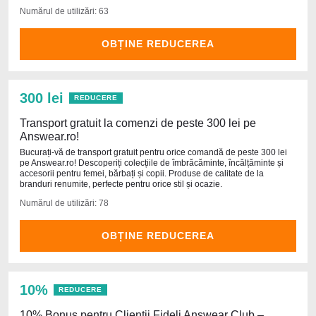
Numărul de utilizări: 63
OBȚINE REDUCEREA
300 lei
REDUCERE
Transport gratuit la comenzi de peste 300 lei pe
Answear.ro!
Bucurați-vă de transport gratuit pentru orice comandă de peste 300 lei
pe Answear.ro! Descoperiți colecțiile de îmbrăcăminte, încălțăminte și
accesorii pentru femei, bărbați și copii. Produse de calitate de la
branduri renumite, perfecte pentru orice stil și ocazie.
Numărul de utilizări: 78
OBȚINE REDUCEREA
10%
REDUCERE
10% Bonus pentru Clienții Fideli Answear Club –