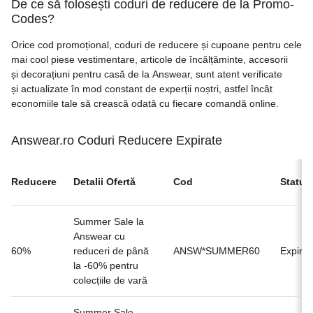
De ce să folosești coduri de reducere de la Promo-
Codes?
Orice cod promoțional, coduri de reducere și cupoane pentru cele
mai cool piese vestimentare, articole de încălțăminte, accesorii
și decorațiuni pentru casă de la Answear, sunt atent verificate
și actualizate în mod constant de experții noștri, astfel încât
economiile tale să crească odată cu fiecare comandă online.
Answear.ro Coduri Reducere Expirate
Reducere
Detalii Ofertă
Cod
Status
Summer Sale la
Answear cu
60%
reduceri de până
ANSW*SUMMER60
Expirat
la -60% pentru
colecțiile de vară
Summer Sale