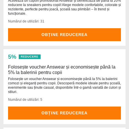
Activează un cupon promotional Answear și beneficiază de până la 20%
reducere la sneakers pentru copii! Alege modele confortabile, colorate și
rezistente, perfecte pentru joacă, școală sau plimbări – în trend și
funcționale.
Numărul de utilizări: 31
OBȚINE REDUCEREA
5%
REDUCERE
Folosește voucher Answear și economisește până la
5% la balerinii pentru copii
Folosește un voucher Answear și economisește până la 5% la balerini
comozi și eleganți pentru copii. Descoperă modele ideale pentru școală,
evenimente sau ținute casual, disponibile într-o gamă variată de culori și
stiluri.
Numărul de utilizări: 5
OBȚINE REDUCEREA