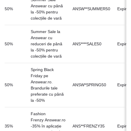
Answear cu până
50%
ANSW**SUMMER50
Expirat
la -50% pentru
colecțiile de vară
Summer Sale la
Answear cu
50%
reduceri de până
ANS****SALE50
Expirat
la -50% pentru
colecțiile de vară
Spring Black
Friday pe
Answear.ro.
50%
ANSW*SPRING50
Expirat
Brandurile tale
preferate cu până
la -50%
Fashion
Frenzy Answear.ro
35%
-35% în aplicație
ANS**FRENZY35
Expirat