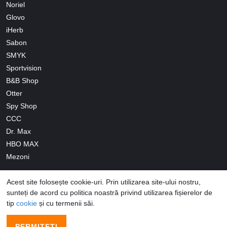
Noriel
Glovo
iHerb
Sabon
SMYK
Sportvision
B&B Shop
Otter
Spy Shop
CCC
Dr. Max
HBO MAX
Mezoni
Acest site folosește cookie-uri. Prin utilizarea site-ului nostru,
sunteți de acord cu politica noastră privind utilizarea fișierelor de
tip
cookie
și cu termenii săi.
© 2026 Promo-codes.ro All Rights Reserved
PERMITEȚI