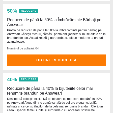
50%
REDUCERE
Reduceri de până la 50% la Îmbrăcăminte Bărbați pe
Answear
Profită de reduceri de până la 50% la îmbrăcăminte pentru bărbați pe
Answear! Găsești tricouri, cămăși, pantaloni, jachete și multe altele de la
branduri de top. Actualizează-ți garderoba cu piese moderne la prețuri
avantajoase.
Numărul de utilizări: 64
OBȚINE REDUCEREA
40%
REDUCERE
Reducere de până la 40% la bijuteriile celor mai
renumite branduri pe Answear!
Descoperă colecția exclusivă de bijuterii cu reducere de până la 40%
pe Answear! Alege dintr-o gamă variată de coliere elegante, brățări
rafinate și cercei strălucitori de la cele mai renumite branduri. Oferă un
cadou special femeii iubite și surprinde-o cu accesorii sofisticate.