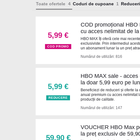
Toate ofertele
Coduri de cupoane
Reduceri
COD promoțional HBO 
cu acces nelimitat de la
5,99 €
HBO MAX îți oferă cele mai recente f
exclusiviste. Prin intermediul aces
COD PROMO
un abonament lunar la un preț atrac
Numărul de utilizări: 816
HBO MAX sale - acces
la doar 5,99 euro pe lu
5,99 €
Beneficiezi de reduceri și oferte l
anual premium cu acces nelimitat 
REDUCERE
producții de calitate.
Numărul de utilizări: 147
VOUCHER HBO Max pen
la preț exclusiv de 59,9
59,90 €