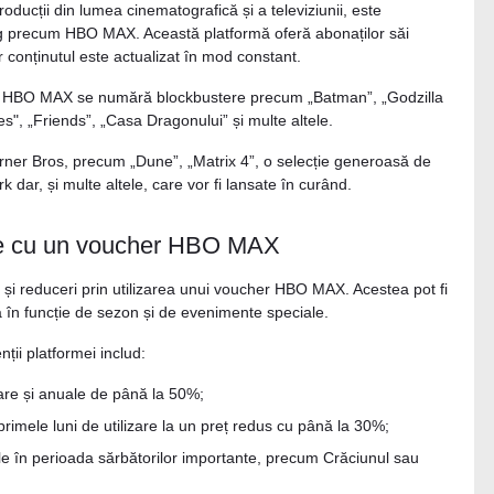
oducții din lumea cinematografică și a televiziunii, este
ng precum HBO MAX. Această platformă oferă abonaților săi
r conținutul este actualizat în mod constant.
 pe HBO MAX se numără blockbustere precum „Batman”, „Godzilla
", „Friends”, „Casa Dragonului” și multe altele.
rner Bros, precum „Dune”, „Matrix 4”, o selecție generoasă de
ar, și multe altele, care vor fi lansate în curând.
ile cu un voucher HBO MAX
și reduceri prin utilizarea unui voucher HBO MAX. Acestea pot fi
ria în funcție de sezon și de evenimente speciale.
ții platformei includ:
are și anuale de până la 50%;
primele luni de utilizare la un preț redus cu până la 30%;
le în perioada sărbătorilor importante, precum Crăciunul sau