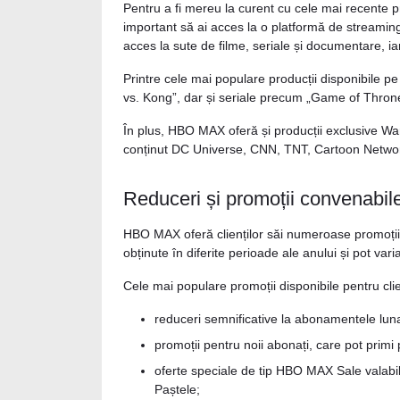
Pentru a fi mereu la curent cu cele mai recente pr
important să ai acces la o platformă de streami
acces la sute de filme, seriale și documentare, ia
Printre cele mai populare producții disponibile
vs. Kong”, dar și seriale precum „Game of Thrones
În plus, HBO MAX oferă și producții exclusive Wa
conținut DC Universe, CNN, TNT, Cartoon Network d
Reduceri și promoții convenab
HBO MAX oferă clienților săi numeroase promoții 
obținute în diferite perioade ale anului și pot va
Cele mai populare promoții disponibile pentru clien
reduceri semnificative la abonamentele lun
promoții pentru noii abonați, care pot primi 
oferte speciale de tip HBO MAX Sale valabi
Paștele;