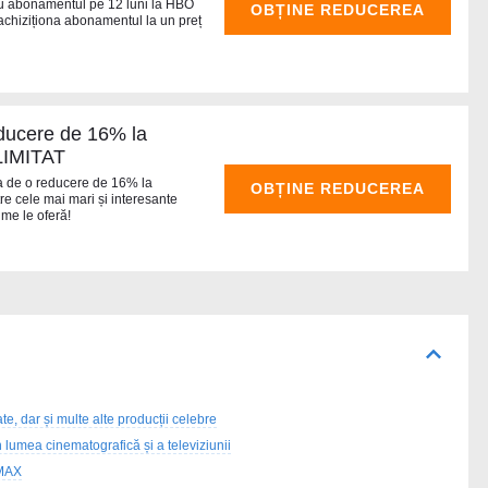
ru abonamentul pe 12 luni la HBO
OBȚINE REDUCEREA
 achiziționa abonamentul la un preț
ucere de 16% la
LIMITAT
ia de o reducere de 16% la
OBȚINE REDUCEREA
re cele mai mari și interesante
me le oferă!
te, dar și multe alte producții celebre
 lumea cinematografică și a televiziunii
 MAX