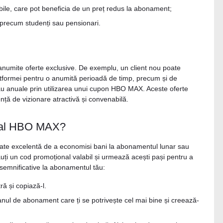
mobile, care pot beneficia de un preț redus la abonament;
i precum studenți sau pensionari.
 anumite oferte exclusive. De exemplu, un client nou poate
latformei pentru o anumită perioadă de timp, precum și de
au anuale prin utilizarea unui cupon HBO MAX. Aceste oferte
nță de vizionare atractivă și convenabilă.
onal HBO MAX?
tate excelentă de a economisi bani la abonamentul lunar sau
uți un cod promoțional valabil și urmează acești pași pentru a
 semnificative la abonamentul tău:
 și copiază-l.
ul de abonament care ți se potrivește cel mai bine și creează-