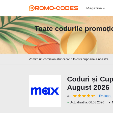
Magazine
Toate codurile promoțio
Primim un comision atunci când folosiți cupoanele noastre.
Coduri și Cu
August 2026
Evaluare
4.8
✓
Actualizat la:
06.08.2026
▼ M