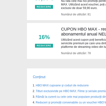
Nu rata cele mai noi promoții pent
MAX. Utilizând acest voucher, poți
REDUCERE
exclusiv de doar 59,90 euro.
Numărul de utilizări: 81
CUPON HBO MAX - red
abonamentul anual NE
16%
Utilizând acest cupon poți benefic
serviciile premium pe care una dint
REDUCERE
platforme de streaming video din lu
Numărul de utilizări: 78
Conţinut
HBO MAX cupoane și coduri de reducere
Titluri exclusiviste pe HBO MAX: Filme și seriale premia
Rămâi la curent cu cele cele mai populare producții din
Reduceri și promoții convenabile cu un voucher HBO