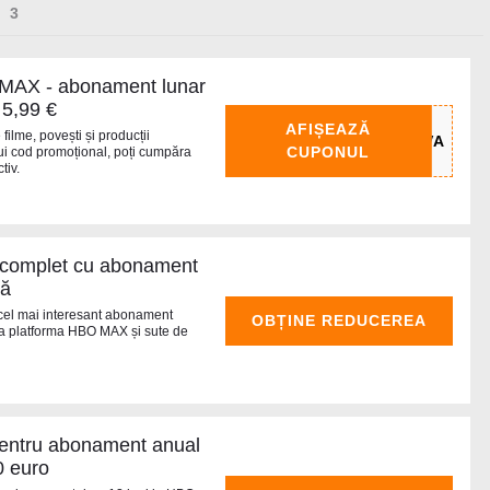
MAX - abonament lunar
 5,99 €
AFIȘEAZĂ
ilme, povești și producții
CUPONUL
tui cod promoțional, poți cumpăra
tiv.
 complet cu abonament
nă
a cel mai interesant abonament
OBȚINE REDUCEREA
la platforma HBO MAX și sute de
tru abonament anual
0 euro