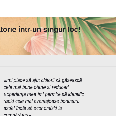
orie într-un singur loc!
«Îmi place să ajut cititorii să găsească
cele mai bune oferte și reduceri.
Experiența mea îmi permite să identific
rapid cele mai avantajoase bonusuri,
astfel încât să economisiți la
cumpărături»