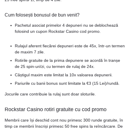
Cum folosești bonusul de bun venit?
Pachetul asociat primelor 4 depuneri nu se deblochează
folosind un cupon Rockstar Casino cod promo.
Rulajul aferent fiecărei depuneri este de 45x, într-un termen
de maxim 7 zile.
Rotirile gratuite de la prima depunere se acordă în tranșe
de 25 spin-uri/zi, cu termen de rulaj de 24x.
Câștigul maxim este limitat la 10x valoarea depunerii.
Pariurile cu banii bonus sunt limitate la €3 (15 Lei)/rundă.
Jocurile care contribuie la rulaj sunt doar sloturile.
Rockstar Casino rotiri gratuite cu cod promo
Membrii care își deschid cont nou primesc 300 runde gratuite, în
timp ce membrii înscriși primesc 50 free spins la reîncărcare. De