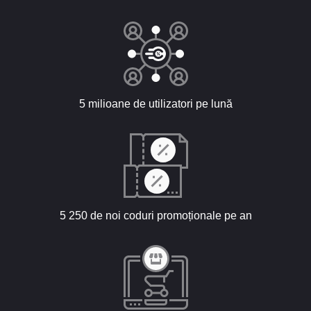
5 milioane de utilizatori pe lună
5 250 de noi coduri promoționale pe an