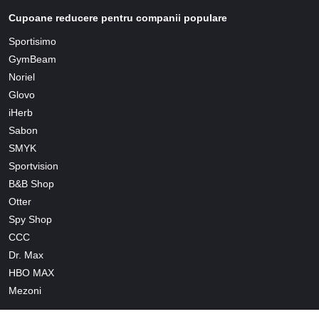
Cupoane reducere pentru companii populare
Sportisimo
GymBeam
Noriel
Glovo
iHerb
Sabon
SMYK
Sportvision
B&B Shop
Otter
Spy Shop
CCC
Dr. Max
HBO MAX
Mezoni