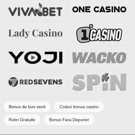
Bonus de bun venit
Coduri bonus casino
Rotiri Gratuite
Bonus Fara Depuner