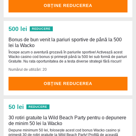
OBȚINE REDUCEREA
500 lei
REDUCERE
Bonus de bun venit la pariuri sportive de până la 500
lei la Wacko
Începe acum o aventură grozavă în pariurile sportive! Activează acest
Wacko casino cod bonus și primești până la 500 lei sub formă de pariuri
Gratuite. Nu rata oportunitatea de a testa diverse strategii fără riscuri!
Numărul de utilizări: 20
OBȚINE REDUCEREA
50 lei
REDUCERE
30 rotiri gratuite la Wild Beach Party pentru o depunere
de minim 50 lei la Wacko
Depune minimum 50 lei, folosește acest cod bonus Wacko casino și
primești 30 de rotiri gratuite la Wild Beach Party! Profită de această