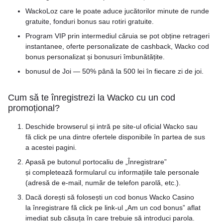
WackoLoz care le poate aduce jucătorilor minute de runde
gratuite, fonduri bonus sau rotiri gratuite.
Program VIP prin intermediul căruia se pot obține retrageri
instantanee, oferte personalizate de cashback, Wacko cod
bonus personalizat și bonusuri îmbunătățite.
bonusul de Joi — 50% până la 500 lei în fiecare zi de joi.
Cum să te înregistrezi la Wacko cu un cod
promoțional?
Deschide browserul și intră pe site-ul oficial Wacko sau
fă click pe una dintre ofertele disponibile în partea de sus
a acestei pagini.
Apasă pe butonul portocaliu de „Înregistrare”
și completează formularul cu informațiile tale personale
(adresă de e-mail, număr de telefon parolă, etc.).
Dacă dorești să folosești un cod bonus Wacko Casino
la înregistrare fă click pe link-ul „Am un cod bonus” aflat
imediat sub căsuța în care trebuie să introduci parola.