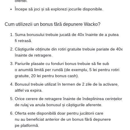
ofertei.
Începe să joci și să explorezi jocurile disponibile.
Cum utilizezii un bonus fără depunere Wacko?
Suma bonusului trebuie jucată de 40x înainte de a putea
fi retrasă.
Câștigurile obținute din rotiri gratuite trebuie pariate de 40x
înainte de retragere.
Pariurile plasate cu fonduri bonus trebuie să fie sub
o anumită limită per rundă (de exemplu, 5 lei pentru rotiri
gratuite, 20 lei pentru bonus cash).
Bonusul trebuie utilizat în termen de 2 zile de la activare,
altfel va expira.
Orice cerere de retragere înainte de îndeplinirea cerințelor
de rulaj va anula bonusul și câștigurile aferente.
Oferta este disponibilă doar pentru jucătorii care
nu au beneficiat anterior de un bonus fără depunere
pe platformă.