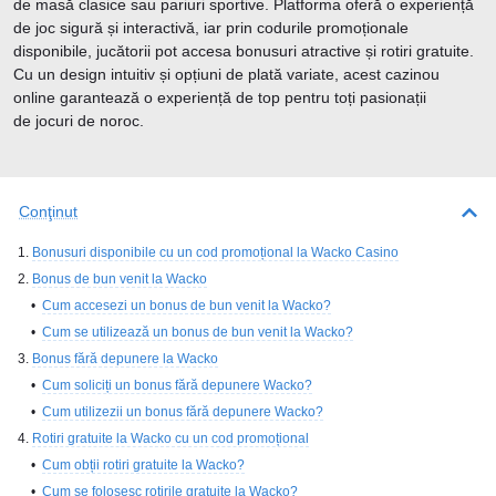
de masă clasice sau pariuri sportive. Platforma oferă o experiență
de joc sigură și interactivă, iar prin codurile promoționale
disponibile, jucătorii pot accesa bonusuri atractive și rotiri gratuite.
Cu un design intuitiv și opțiuni de plată variate, acest cazinou
online garantează o experiență de top pentru toți pasionații
de jocuri de noroc.
Conţinut
Bonusuri disponibile cu un cod promoțional la Wacko Casino
Bonus de bun venit la Wacko
Cum accesezi un bonus de bun venit la Wacko?
Cum se utilizează un bonus de bun venit la Wacko?
Bonus fără depunere la Wacko
Cum soliciți un bonus fără depunere Wacko?
Cum utilizezii un bonus fără depunere Wacko?
Rotiri gratuite la Wacko cu un cod promoțional
Cum obții rotiri gratuite la Wacko?
Cum se folosesc rotirile gratuite la Wacko?