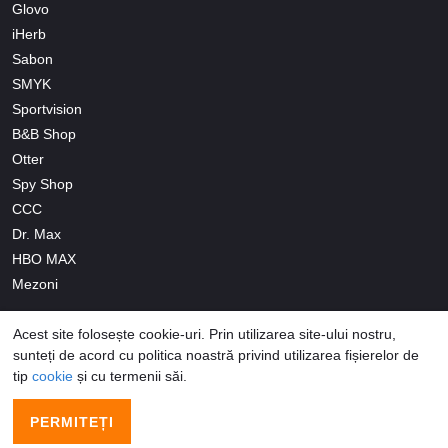
Glovo
iHerb
Sabon
SMYK
Sportvision
B&B Shop
Otter
Spy Shop
CCC
Dr. Max
HBO MAX
Mezoni
Acest site folosește cookie-uri. Prin utilizarea site-ului nostru,
sunteți de acord cu politica noastră privind utilizarea fișierelor de
tip
cookie
și cu termenii săi.
© 2026 Promo-codes.ro All Rights Reserved
PERMITEȚI