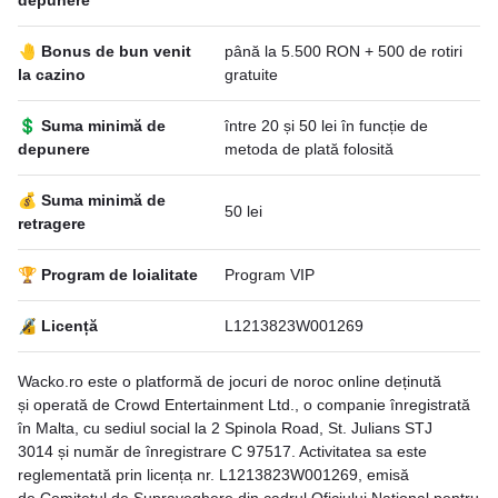
depunere
🤚 Bonus de bun venit
până la 5.500 RON + 500 de rotiri
la cazino
gratuite
💲 Suma minimă de
între 20 și 50 lei în funcție de
depunere
metoda de plată folosită
💰 Suma minimă de
50 lei
retragere
🏆 Program de loialitate
Program VIP
🔏 Licență
L1213823W001269
Wacko.ro este o platformă de jocuri de noroc online deținută
și operată de Crowd Entertainment Ltd., o companie înregistrată
în Malta, cu sediul social la 2 Spinola Road, St. Julians STJ
3014 și număr de înregistrare C 97517. Activitatea sa este
reglementată prin licența nr. L1213823W001269, emisă