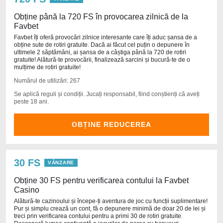
Obține până la 720 FS în provocarea zilnică de la
Favbet
Favbet îți oferă provocări zilnice interesante care îți aduc șansa de a
obține sute de rotiri gratuite. Dacă ai făcut cel puțin o depunere în
ultimele 2 săptămâni, ai șansa de a câștiga până la 720 de rotiri
gratuite! Alătură-te provocării, finalizează sarcini și bucură-te de o
mulțime de rotiri gratuite!
Numărul de utilizări: 267
Se aplică reguli și condiții. Jucați responsabil, fiind conștienți că aveți
peste 18 ani.
OBȚINE REDUCEREA
30 FS
VÂNZARE
Obține 30 FS pentru verificarea contului la Favbet
Casino
Alătură-te cazinoului și începe-ți aventura de joc cu funcții suplimentare!
Pur și simplu crează un cont, fă o depunere minimă de doar 20 de lei și
treci prin verificarea contului pentru a primi 30 de rotiri gratuite.