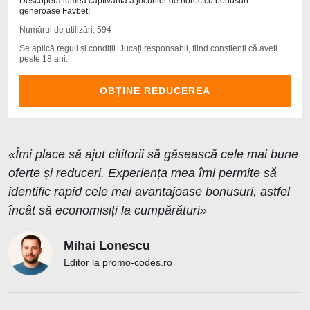
Descoperă lumea captivantă a jocurilor de noroc cu bonusuri
generoase Favbet!
Numărul de utilizări: 594
Se aplică reguli și condiții. Jucați responsabil, fiind conștienți că aveți
peste 18 ani.
OBȚINE REDUCEREA
«Îmi place să ajut cititorii să găsească cele mai bune
oferte și reduceri. Experiența mea îmi permite să
identific rapid cele mai avantajoase bonusuri, astfel
încât să economisiți la cumpărături»
Mihai Lonescu
Editor la promo-codes.ro