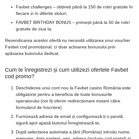
Favbet challenges – obțineți până la 150 de rotiri gratuite în
fiecare zi în diferite sloturi;
FAVBET BIRTHDAY BONUS – primești până la 50 de rotiri
gratuite de ziua ta.
Revendicarea acestor ofertă nu necesită utilizarea unui voucher
Favbet cod promoțional, ci doar activarea bonusului prin
apăsarea butonului dedicat.
Cum te înregistrezi și cum utilizezi ofertele Favbet
cod promo?
Deschiderea unui cont nou la Favbet casino România este
obligatorie pentru a beneficia de toate bonusurile
operatorului (noi îți oferim redirecționare instant către
formularul de înscriere)
Furnizează adresa de email și configurează-ți o parolă
sigură apoi apasă butonul Înregistrează-te;
După selectarea automata a țării (România) introdu nume,
prenume, data nașterii, gen, adresa (inclusiv cod poștal) și