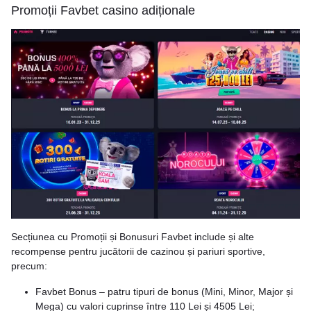
Promoții Favbet casino adiționale
Secțiunea cu Promoții și Bonusuri Favbet include și alte
recompense pentru jucătorii de cazinou și pariuri sportive,
precum:
Favbet Bonus – patru tipuri de bonus (Mini, Minor, Major și
Mega) cu valori cuprinse între 110 Lei și 4505 Lei;