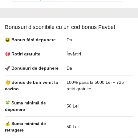
Bonusuri disponibile cu un cod bonus Favbet
🤑 Bonus fără depunere
Da
🎯 Rotiri gratuite
Învârtiri
🚀 Bonusuri de depunere
Da
👏 Bonus de bun venit la
100% până la 5000 Lei + 725
cazino
rotiri gratuite
🍀 Suma minimă de
50 Lei
depunere
💰 Suma minimă de
50 Lei
retragere