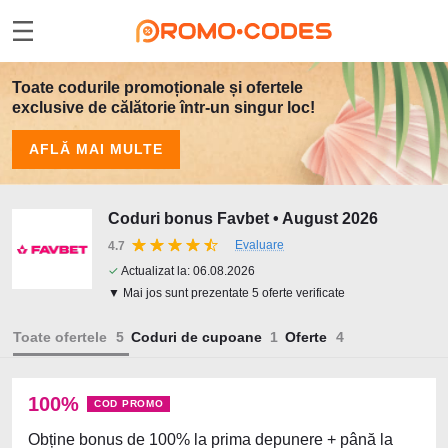
Toate codurile promoționale și ofertele
exclusive de călătorie într-un singur loc!
AFLĂ MAI MULTE
Coduri bonus Favbet • August 2026
Evaluare
4.7
✓
Actualizat la:
06.08.2026
▼ Mai jos sunt prezentate 5 oferte verificate
Toate ofertele
Coduri de cupoane
Oferte
100%
COD PROMO
Obține bonus de 100% la prima depunere + până la