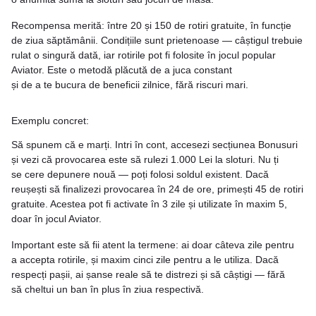
Recompensa merită: între 20 și 150 de rotiri gratuite, în funcție
de ziua săptămânii. Condițiile sunt prietenoase — câștigul trebuie
rulat o singură dată, iar rotirile pot fi folosite în jocul popular
Aviator. Este o metodă plăcută de a juca constant
și de a te bucura de beneficii zilnice, fără riscuri mari.
Exemplu concret:
Să spunem că e marți. Intri în cont, accesezi secțiunea Bonusuri
și vezi că provocarea este să rulezi 1.000 Lei la sloturi. Nu ți
se cere depunere nouă — poți folosi soldul existent. Dacă
reușești să finalizezi provocarea în 24 de ore, primești 45 de rotiri
gratuite. Acestea pot fi activate în 3 zile și utilizate în maxim 5,
doar în jocul Aviator.
Important este să fii atent la termene: ai doar câteva zile pentru
a accepta rotirile, și maxim cinci zile pentru a le utiliza. Dacă
respecți pașii, ai șanse reale să te distrezi și să câștigi — fără
să cheltui un ban în plus în ziua respectivă.