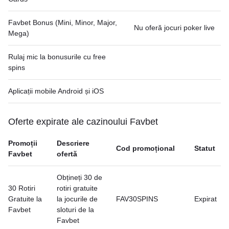
Favbet Bonus (Mini, Minor, Major,
Nu oferă jocuri poker live
Mega)
Rulaj mic la bonusurile cu free
spins
Aplicații mobile Android și iOS
Oferte expirate ale cazinoului Favbet
Promoții
Descriere
Cod promoțional
Statut
Favbet
ofertă
Obțineți 30 de
30 Rotiri
rotiri gratuite
Gratuite la
la jocurile de
FAV30SPINS
Expirat
Favbet
sloturi de la
Favbet