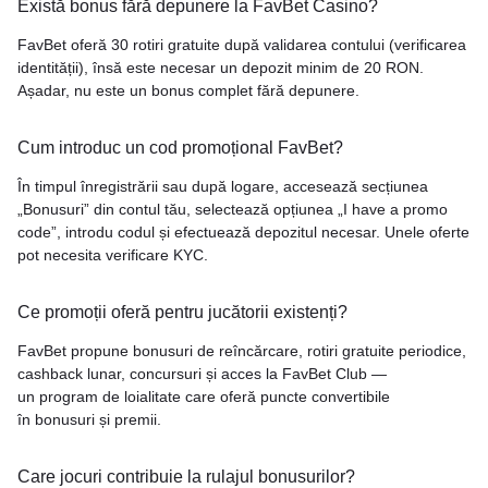
Există bonus fără depunere la FavBet Casino?
FavBet oferă 30 rotiri gratuite după validarea contului (verificarea
identității), însă este necesar un depozit minim de 20 RON.
Așadar, nu este un bonus complet fără depunere.
Cum introduc un cod promoțional FavBet?
În timpul înregistrării sau după logare, accesează secțiunea
„Bonusuri” din contul tău, selectează opțiunea „I have a promo
code”, introdu codul și efectuează depozitul necesar. Unele oferte
pot necesita verificare KYC.
Ce promoții oferă pentru jucătorii existenți?
FavBet propune bonusuri de reîncărcare, rotiri gratuite periodice,
cashback lunar, concursuri și acces la FavBet Club —
un program de loialitate care oferă puncte convertibile
în bonusuri și premii.
Care jocuri contribuie la rulajul bonusurilor?