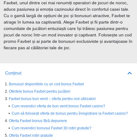
Favbet, unul dintre cei mai renumiți operatori de jocuri de noroc,
aduce pasiunea și emoția cazinoului direct în confortul casei tale.
Cu o gamă largă de opțiuni de joc și bonusuri atractive, Favbet te
atrage în lumea sa captivantă. Alege Favbet și fii parte dintr-o
comunitate de jucători entuziaști care își trăiesc pasiunea pentru
jocuri de noroc într-un mod inovator și captivant. Folosește un cod
promo Favbet și ai parte de bonusuri exclusiviste și avantajoase în
fiecare pas al călătoriei tale de joc.
Conţinut
Bonusuri disponibile cu un cod bonus Favbet
Ofertele bonus Favbet pentru jucători
Favbet bonus bun venit – oferta pentru noii utilizatori
Cum revendici oferta de bun venit bonus Favbet casino?
Cum să folosești oferta de bonus pentru înregistrare la Favbet casino?
Oferta Favbet bonus fără depunere
Cum revendici bonusul Favbet 30 rotiri gratuite?
Oferta Favbet rotiri gratuite