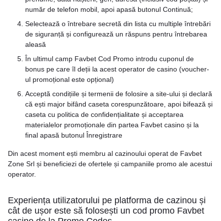
număr de telefon mobil, apoi apasă butonul Continuă;
Selectează o întrebare secretă din lista cu multiple întrebări
de siguranță și configurează un răspuns pentru întrebarea
aleasă
În ultimul camp Favbet Cod Promo introdu cuponul de
bonus pe care îl deții la acest operator de casino (voucher-
ul promoțional este opțional)
Acceptă condițiile și termenii de folosire a site-ului și declară
că ești major bifând caseta corespunzătoare, apoi bifează și
caseta cu politica de confidențialitate și acceptarea
materialelor promoționale din partea Favbet casino și la
final apasă butonul Înregistrare
Din acest moment ești membru al cazinoului operat de Favbet
Zone Srl și beneficiezi de ofertele și campaniile promo ale acestui
operator.
Experiența utilizatorului pe platforma de cazinou și
cât de ușor este să folosești un cod promo Favbet
casino de la Promo Codes