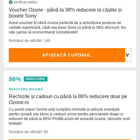
verificat astăzi
Voucher Ozone - până la 38% reducere la căștile și
boxele Sony
Acest voucher îți oferă ocazia perfectă de a achiziționa produse de
calitate superioară, căști sau boxe Sony cu până la 38% discount. Nu
rata șansa să economisești considerabil!
Numărul de utilizări: 148
AFIȘEAZĂ CUPONUL
86%
REDUCERE
REDUCERE MAXIMĂ
Rechizite și cadouri cu până la 86% reducere doar pe
Ozone.ro
Cu acest cupon Ozone poți cumpăra rechizite și articole esențiale
pentru școală sau birou și cadouri unice pentru persoanele dragi cu
reduceri de până la 86%! Profită acum de această ocazie, stocurile sunt
limitate!
Numărul de utilizări: 60