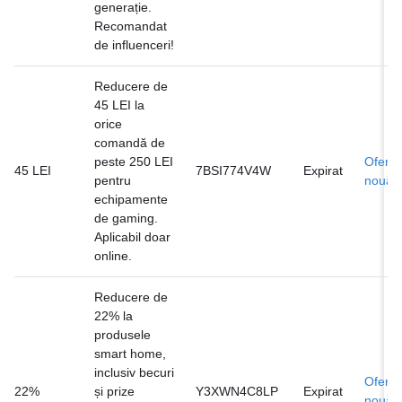
generație.
Recomandat
de influenceri!
Reducere de
45 LEI la
orice
comandă de
peste 250 LEI
Ofertă
45 LEI
7BSI774V4W
Expirat
pentru
nouă
echipamente
de gaming.
Aplicabil doar
online.
Reducere de
22% la
produsele
smart home,
inclusiv becuri
Ofertă
22%
și prize
Y3XWN4C8LP
Expirat
nouă