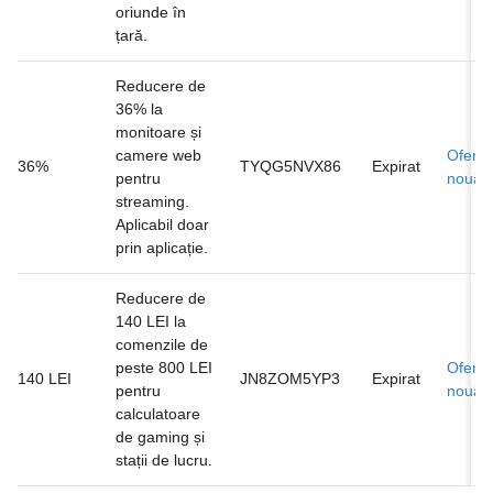
oriunde în
țară.
Reducere de
36% la
monitoare și
camere web
Ofertă
36%
TYQG5NVX86
Expirat
pentru
nouă
streaming.
Aplicabil doar
prin aplicație.
Reducere de
140 LEI la
comenzile de
peste 800 LEI
Ofertă
140 LEI
JN8ZOM5YP3
Expirat
pentru
nouă
calculatoare
de gaming și
stații de lucru.