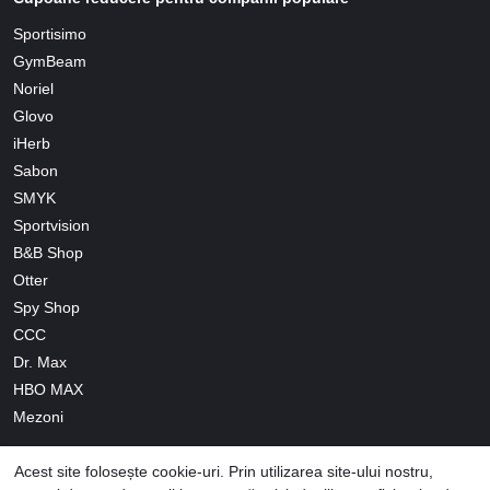
Sportisimo
GymBeam
Noriel
Glovo
iHerb
Sabon
SMYK
Sportvision
B&B Shop
Otter
Spy Shop
CCC
Dr. Max
HBO MAX
Mezoni
Acest site folosește cookie-uri. Prin utilizarea site-ului nostru,