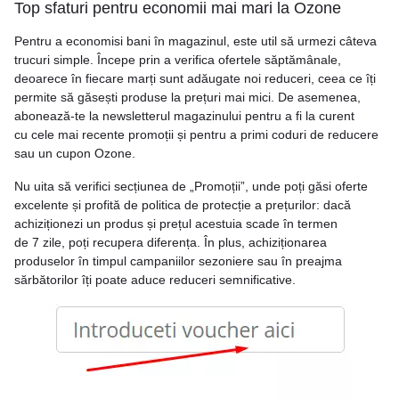
Top sfaturi pentru economii mai mari la Ozone
Pentru a economisi bani în magazinul, este util să urmezi câteva
trucuri simple. Începe prin a verifica ofertele săptămânale,
deoarece în fiecare marți sunt adăugate noi reduceri, ceea ce îți
permite să găsești produse la prețuri mai mici. De asemenea,
abonează-te la newsletterul magazinului pentru a fi la curent
cu cele mai recente promoții și pentru a primi coduri de reducere
sau un cupon Ozone.
Nu uita să verifici secțiunea de „Promoții”, unde poți găsi oferte
excelente și profită de politica de protecție a prețurilor: dacă
achiziționezi un produs și prețul acestuia scade în termen
de 7 zile, poți recupera diferența. În plus, achiziționarea
produselor în timpul campaniilor sezoniere sau în preajma
sărbătorilor îți poate aduce reduceri semnificative.