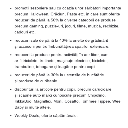
promoții sezoniere sau cu ocazia unor sărbători importante
precum Halloween, Crăciun, Paște etc. în care sunt oferite
reduceri de până la 50% la diverse categorii de produse
precum gaming, puzzle-uri, jocuri, filme, muzică, rechizite,
cadouri etc.
reduceri sale de până la 40% la unelte de grădinărit
și accesorii pentru îmbunătățirea spațiilor exterioare.
reduceri la produse pentru activități în aer liber, cum
ar fi triciclete, trotinete, mașinuțe electrice, biciclete,
trambuline, tobogane și leagăne pentru copii.
reduceri de până la 30% la ustensile de bucătărie
și produse de curățenie.
discounturi la articole pentru copii, precum cărucioare
și scaune auto mărci cunoscute precum Chipolino,
KikkaBoo, Magniflex, Moni, Cosatto, Tommee Tippee, Wee
Baby și multe altele.
Weekly Deals, oferte săptămânale.