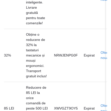
inteligente.
Livrare
gratuită
pentru toate
comenzile!
Obține o
reducere de
32% la
tastaturi
Ofertă
32%
mecanice și
NRWJENPG0F
Expirat
nouă
mouși
ergonomici.
Transport
gratuit inclus!
Reducere de
85 LEI la
orice
comandă de
Ofertă
85 LEI
peste 500 LEI
XWVGZT9OY5
Expirat
nouă