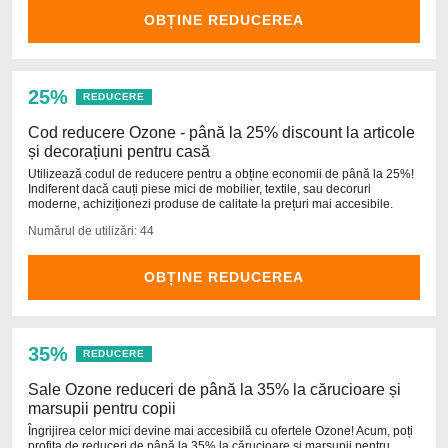
OBȚINE REDUCEREA
25%
REDUCERE
Cod reducere Ozone - până la 25% discount la articole
și decorațiuni pentru casă
Utilizează codul de reducere pentru a obține economii de până la 25%!
Indiferent dacă cauți piese mici de mobilier, textile, sau decoruri
moderne, achiziționezi produse de calitate la prețuri mai accesibile.
Numărul de utilizări: 44
OBȚINE REDUCEREA
35%
REDUCERE
Sale Ozone reduceri de până la 35% la cărucioare și
marsupii pentru copii
Îngrijirea celor mici devine mai accesibilă cu ofertele Ozone! Acum, poți
profita de reduceri de până la 35% la cărucioare și marsupii pentru