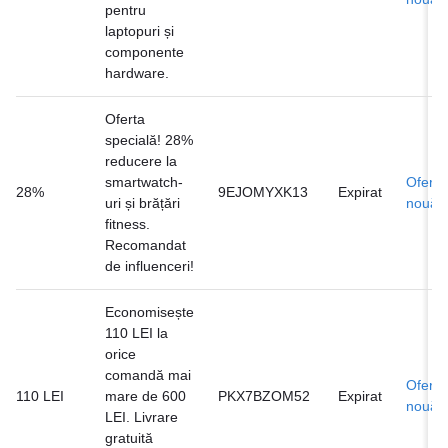
pentru
laptopuri și
componente
hardware.
Oferta
specială! 28%
reducere la
smartwatch-
Ofertă
28%
9EJOMYXK13
Expirat
uri și brățări
nouă
fitness.
Recomandat
de influenceri!
Economisește
110 LEI la
orice
comandă mai
Ofertă
110 LEI
mare de 600
PKX7BZOM52
Expirat
nouă
LEI. Livrare
gratuită