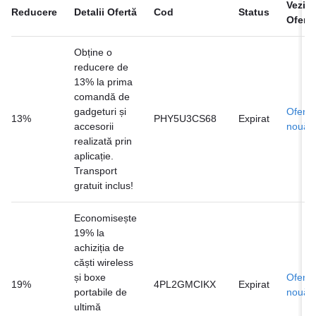
Vezi
Reducere
Detalii Ofertă
Cod
Status
Ofertă
Obține o
reducere de
13% la prima
comandă de
gadgeturi și
Ofertă
13%
PHY5U3CS68
Expirat
accesorii
nouă
realizată prin
aplicație.
Transport
gratuit inclus!
Economisește
19% la
achiziția de
căști wireless
și boxe
Ofertă
19%
4PL2GMCIKX
Expirat
portabile de
nouă
ultimă