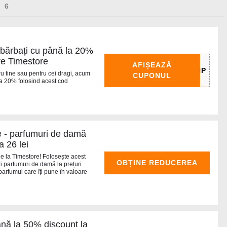
 bărbați cu până la 20%
re Timestore
AFIȘEAZĂ
u tine sau pentru cei dragi, acum
CUPONUL
la 20% folosind acest cod
 - parfumuri de damă
a 26 lei
e la Timestore! Folosește acest
OBȚINE REDUCEREA
 parfumuri de damă la prețuri
arfumul care îți pune în valoare
nă la 50% discount la