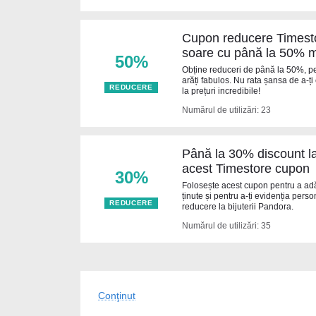
Cupon reducere Timesto
soare cu până la 50% ma
50%
Obține reduceri de până la 50%, pen
arăți fabulos. Nu rata șansa de a-ți
REDUCERE
la prețuri incredibile!
Numărul de utilizări: 23
Până la 30% discount la
acest Timestore cupon
30%
Folosește acest cupon pentru a ad
ținute și pentru a-ți evidenția pers
REDUCERE
reducere la bijuterii Pandora.
Numărul de utilizări: 35
Conţinut