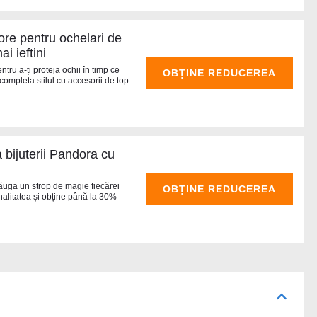
re pentru ochelari de
i ieftini
tru a-ți proteja ochii în timp ce
OBȚINE REDUCEREA
 completa stilul cu accesorii de top
 bijuterii Pandora cu
ăuga un strop de magie fiecărei
OBȚINE REDUCEREA
onalitatea și obține până la 30%