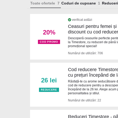
Toate ofertele
Coduri de cupoane
Reduceri
verificat astăzi
Ceasuri pentru femei și
20%
discount cu cod reduce
Descoperă ceasurile perfecte pentr
la Timestore, cu reduceri de până 
COD PROMO
promoțional special!
Numărul de utilizări: 706
Cod reducere Timestore
cu prețuri începând de l
26 lei
Răsfață-te cu arome seducătoare d
cod de reducere pentru a descoperi
începând de la 26 lei. Alege acum p
REDUCERE
personalitatea și stilul.
Numărul de utilizări: 22
Reduceri Timestore - pâ