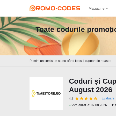
Magazine
Toate codurile promoțio
Primim un comision atunci când folosiți cupoanele noastre.
Coduri și Cu
August 2026
Evaluare
4.8
✓
Actualizat la:
07.08.2026
▼ M