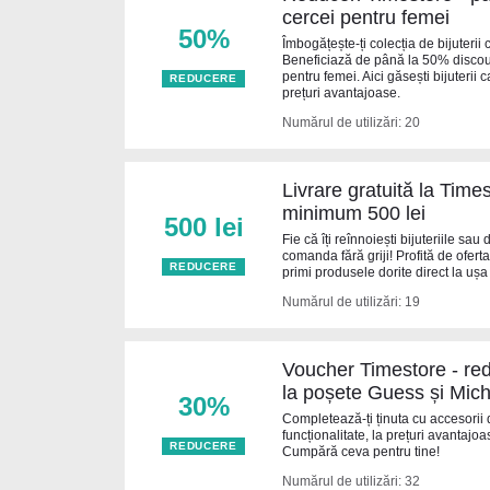
cercei pentru femei
50%
Îmbogățește-ți colecția de bijuterii
Beneficiază de până la 50% discount
pentru femei. Aici găsești bijuterii 
REDUCERE
prețuri avantajoase.
Numărul de utilizări: 20
Livrare gratuită la Tim
minimum 500 lei
500 lei
Fie că îți reînnoiești bijuteriile sa
comanda fără griji! Profită de ofert
REDUCERE
primi produsele dorite direct la ușa
Numărul de utilizări: 19
Voucher Timestore - re
la poșete Guess și Mic
30%
Completează-ți ținuta cu accesorii d
funcționalitate, la prețuri avantajo
REDUCERE
Cumpără ceva pentru tine!
Numărul de utilizări: 32