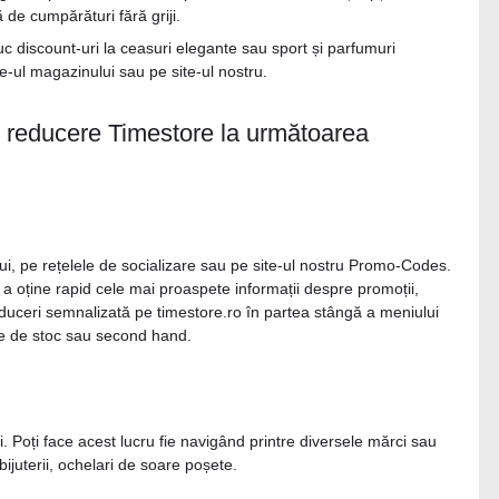
ă de cumpărături fără griji.
 discount-uri la ceasuri elegante sau sport și parfumuri
e-ul magazinului sau pe site-ul nostru.
d reducere Timestore la următoarea
ui, pe rețelele de socializare sau pe site-ul nostru Promo-Codes.
a oține rapid cele mai proaspete informații despre promoții,
reduceri semnalizată pe timestore.ro în partea stângă a meniului
are de stoc sau second hand.
. Poți face acest lucru fie navigând printre diversele mărci sau
bijuterii, ochelari de soare poșete.