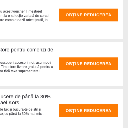
 cu acest voucher Timestore!
OBȚINE REDUCEREA
 la o selecție variată de cercei
care completează orice ținută, la
estore pentru comenzi de
u descoperi accesorii noi, acum poți
OBȚINE REDUCEREA
a Timestore livrare gratuită pentru a
 ta fără taxe suplimentare!
ducere de până la 30%
hael Kors
e lux și bucură-te de stil și
OBȚINE REDUCEREA
ase, cu până la 30% mai mici.