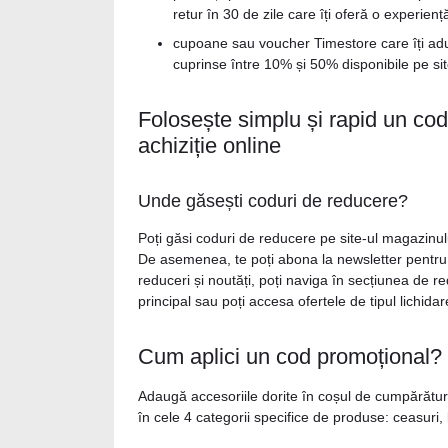
retur în 30 de zile care îți oferă o experienț
cupoane sau voucher Timestore care îți aduc
cuprinse între 10% și 50% disponibile pe sit
Folosește simplu și rapid un co
achiziție online
Unde găsești coduri de reducere?
Poți găsi coduri de reducere pe site-ul magazinul
De asemenea, te poți abona la newsletter pentru 
reduceri și noutăți, poți naviga în secțiunea de 
principal sau poți accesa ofertele de tipul lichid
Cum aplici un cod promoțional?
Adaugă accesoriile dorite în coșul de cumpărături
în cele 4 categorii specifice de produse: ceasuri, 