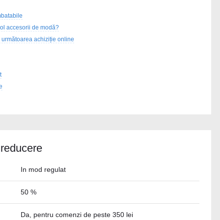
mbatabile
cool accesorii de modă?
 următoarea achiziție online
t
e
 reducere
In mod regulat
50 %
Da, pentru comenzi de peste 350 lei