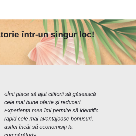
orie într-un singur loc!
«Îmi place să ajut cititorii să găsească
cele mai bune oferte și reduceri.
Experiența mea îmi permite să identific
rapid cele mai avantajoase bonusuri,
astfel încât să economisiți la
cumpărături»