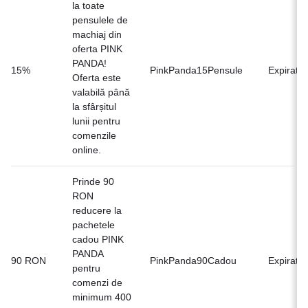
la toate
pensulele de
machiaj din
oferta PINK
PANDA!
15%
PinkPanda15Pensule
Expirat
Oferta este
valabilă până
la sfârșitul
lunii pentru
comenzile
online.
Prinde 90
RON
reducere la
pachetele
cadou PINK
PANDA
90 RON
PinkPanda90Cadou
Expirat
pentru
comenzi de
minimum 400