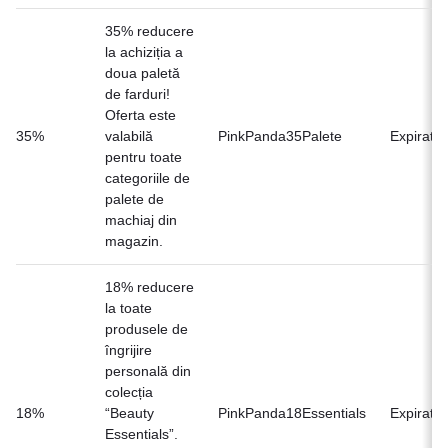
35% reducere
la achiziția a
doua paletă
de farduri!
Oferta este
35%
valabilă
PinkPanda35Palete
Expirat
pentru toate
categoriile de
palete de
machiaj din
magazin.
18% reducere
la toate
produsele de
îngrijire
personală din
colecția
18%
“Beauty
PinkPanda18Essentials
Expirat
Essentials”.