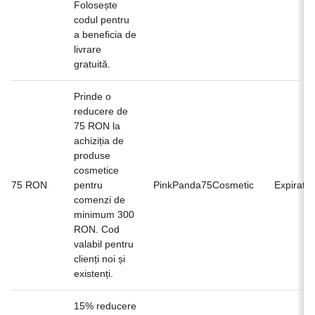
Folosește
codul pentru
a beneficia de
livrare
gratuită.
Prinde o
reducere de
75 RON la
achiziția de
produse
cosmetice
75 RON
pentru
PinkPanda75Cosmetic
Expirat
comenzi de
minimum 300
RON. Cod
valabil pentru
clienți noi și
existenți.
15% reducere