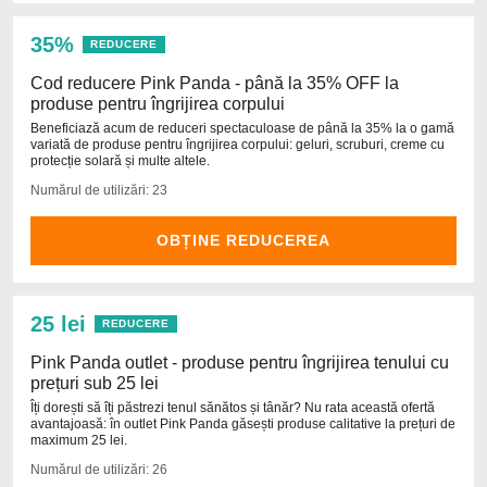
35%
REDUCERE
Cod reducere Pink Panda - până la 35% OFF la
produse pentru îngrijirea corpului
Beneficiază acum de reduceri spectaculoase de până la 35% la o gamă
variată de produse pentru îngrijirea corpului: geluri, scruburi, creme cu
protecție solară și multe altele.
Numărul de utilizări: 23
OBȚINE REDUCEREA
25 lei
REDUCERE
Pink Panda outlet - produse pentru îngrijirea tenului cu
prețuri sub 25 lei
Îți dorești să îți păstrezi tenul sănătos și tânăr? Nu rata această ofertă
avantajoasă: în outlet Pink Panda găsești produse calitative la prețuri de
maximum 25 lei.
Numărul de utilizări: 26