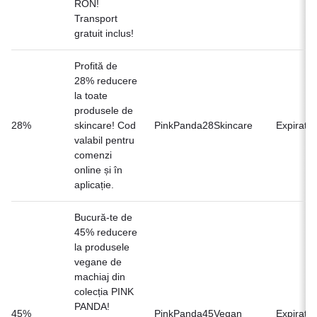
RON!
Transport
gratuit inclus!
Profită de
28% reducere
la toate
produsele de
28%
skincare! Cod
PinkPanda28Skincare
Expirat
valabil pentru
comenzi
online și în
aplicație.
Bucură-te de
45% reducere
la produsele
vegane de
machiaj din
colecția PINK
PANDA!
45%
PinkPanda45Vegan
Expirat