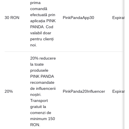
prima
comandă
efectuată prin
30 RON
PinkPandaApp30
Expirat
aplicația PINK
PANDA. Cod
valabil doar
pentru clienți
noi.
20% reducere
la toate
produsele
PINK PANDA
recomandate
de influencerii
20%
PinkPanda20Influencer
Expirat
noștri.
Transport
gratuit la
comenzi de
minimum 150
RON.