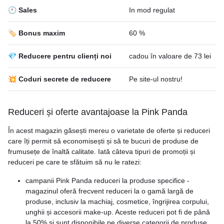
🕙 Sales
In mod regulat
🏷️ Bonus maxim
60 %
💎 Reducere pentru clienți noi
cadou în valoare de 73 lei
💥 Coduri secrete de reducere
Pe site-ul nostru!
Reduceri și oferte avantajoase la Pink Panda
În acest magazin găsești mereu o varietate de oferte și reduceri
care îți permit să economisești și să te bucuri de produse de
frumusețe de înaltă calitate. Iată câteva tipuri de promoții și
reduceri pe care te sfătuim să nu le ratezi:
campanii Pink Panda reduceri la produse specifice -
magazinul oferă frecvent reduceri la o gamă largă de
produse, inclusiv la machiaj, cosmetice, îngrijirea corpului,
unghii și accesorii make-up. Aceste reduceri pot fi de până
la 50% și sunt disponibile pe diverse categorii de produse.