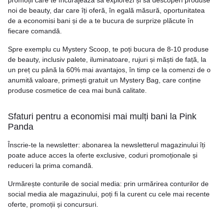
promoții care te încurajează să explorezi și să descoperi produse
noi de beauty, dar care îți oferă, în egală măsură, oportunitatea
de a economisi bani și de a te bucura de surprize plăcute în
fiecare comandă.
Spre exemplu cu Mystery Scoop, te poți bucura de 8-10 produse
de beauty, inclusiv palete, iluminatoare, rujuri și măști de față, la
un preț cu până la 60% mai avantajos, în timp ce la comenzi de o
anumită valoare, primești gratuit un Mystery Bag, care conține
produse cosmetice de cea mai bună calitate.
Sfaturi pentru a economisi mai mulți bani la Pink
Panda
Înscrie-te la newsletter: abonarea la newsletterul magazinului îți
poate aduce acces la oferte exclusive, coduri promoționale și
reduceri la prima comandă.
Urmărește conturile de social media: prin urmărirea conturilor de
social media ale magazinului, poți fi la curent cu cele mai recente
oferte, promoții și concursuri.