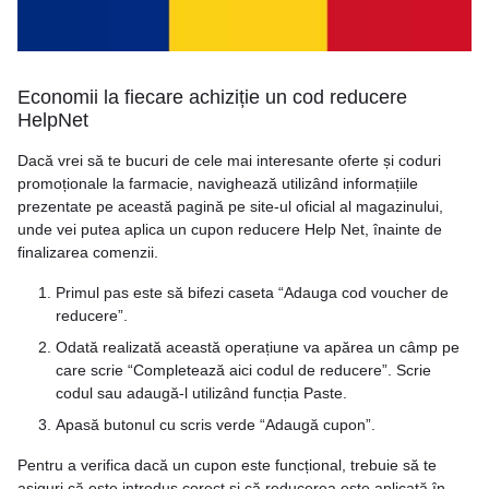
Economii la fiecare achiziție un cod reducere
HelpNet
Dacă vrei să te bucuri de cele mai interesante oferte și coduri
promoționale la farmacie, navighează utilizând informațiile
prezentate pe această pagină pe site-ul oficial al magazinului,
unde vei putea aplica un cupon reducere Help Net, înainte de
finalizarea comenzii.
Primul pas este să bifezi caseta “Adauga cod voucher de
reducere”.
Odată realizată această operațiune va apărea un câmp pe
care scrie “Completează aici codul de reducere”. Scrie
codul sau adaugă-l utilizând funcția Paste.
Apasă butonul cu scris verde “Adaugă cupon”.
Pentru a verifica dacă un cupon este funcțional, trebuie să te
asiguri că este introdus corect și că reducerea este aplicată în