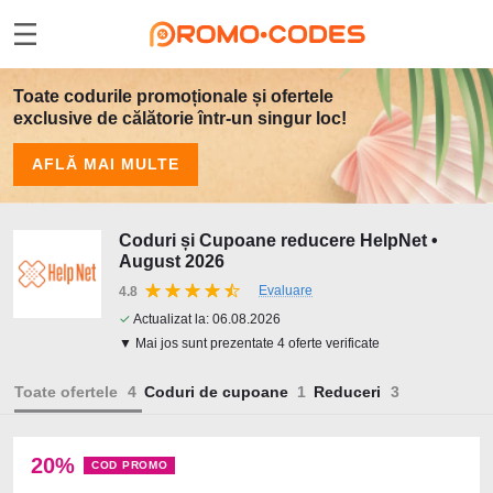
Toate codurile promoționale și ofertele
exclusive de călătorie într-un singur loc!
AFLĂ MAI MULTE
Coduri și Cupoane reducere HelpNet •
August 2026
Evaluare
4.8
✓
Actualizat la:
06.08.2026
▼ Mai jos sunt prezentate 4 oferte verificate
Toate ofertele
Coduri de cupoane
Reduceri
20%
COD PROMO