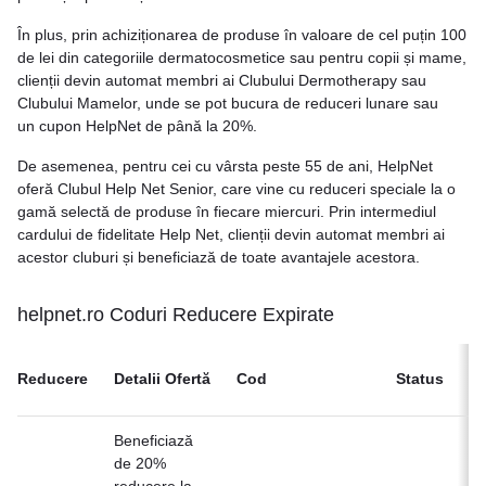
În plus, prin achiziționarea de produse în valoare de cel puțin 100
de lei din categoriile dermatocosmetice sau pentru copii și mame,
clienții devin automat membri ai Clubului Dermotherapy sau
Clubului Mamelor, unde se pot bucura de reduceri lunare sau
un cupon HelpNet de până la 20%.
De asemenea, pentru cei cu vârsta peste 55 de ani, HelpNet
oferă Clubul Help Net Senior, care vine cu reduceri speciale la o
gamă selectă de produse în fiecare miercuri. Prin intermediul
cardului de fidelitate Help Net, clienții devin automat membri ai
acestor cluburi și beneficiază de toate avantajele acestora.
helpnet.ro Coduri Reducere Expirate
Ve
Reducere
Detalii Ofertă
Cod
Status
Of
Beneficiază
de 20%
reducere la