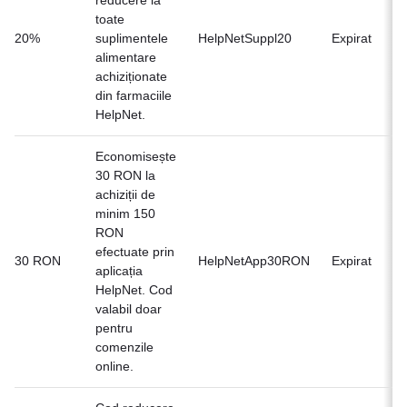
toate
Of
20%
suplimentele
HelpNetSuppl20
Expirat
n
alimentare
achiziționate
din farmaciile
HelpNet.
Economisește
30 RON la
achiziții de
minim 150
RON
efectuate prin
Of
30 RON
HelpNetApp30RON
Expirat
aplicația
n
HelpNet. Cod
valabil doar
pentru
comenzile
online.