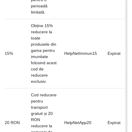
perioadă
limitată.
Obține 15%
reducere la
toate
produsele din
gama pentru
Of
15%
HelpNetImmun15
Expirat
imunitate
n
folosind acest
cod de
reducere
exclusiv.
Cod reducere
pentru
transport
gratuit și 20
RON
Of
20 RON
HelpNetApp20
Expirat
reducere la
n
comenzi de