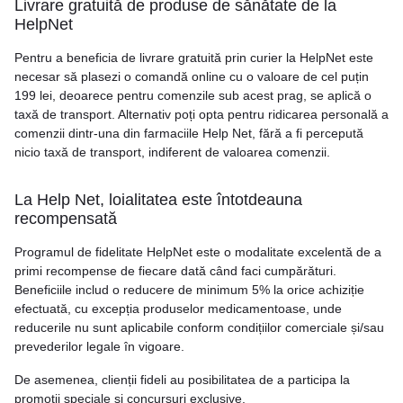
Livrare gratuită de produse de sănătate de la
HelpNet
Pentru a beneficia de livrare gratuită prin curier la HelpNet este
necesar să plasezi o comandă online cu o valoare de cel puțin
199 lei, deoarece pentru comenzile sub acest prag, se aplică o
taxă de transport. Alternativ poți opta pentru ridicarea personală a
comenzii dintr-una din farmaciile Help Net, fără a fi percepută
nicio taxă de transport, indiferent de valoarea comenzii.
La Help Net, loialitatea este întotdeauna
recompensată
Programul de fidelitate HelpNet este o modalitate excelentă de a
primi recompense de fiecare dată când faci cumpărături.
Beneficiile includ o reducere de minimum 5% la orice achiziție
efectuată, cu excepția produselor medicamentoase, unde
reducerile nu sunt aplicabile conform condițiilor comerciale și/sau
prevederilor legale în vigoare.
De asemenea, clienții fideli au posibilitatea de a participa la
promoții speciale și concursuri exclusive.