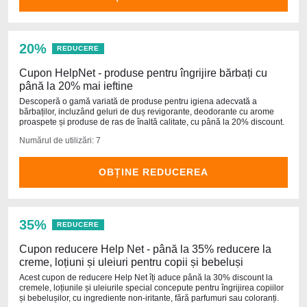
20%
REDUCERE
Cupon HelpNet - produse pentru îngrijire bărbați cu
până la 20% mai ieftine
Descoperă o gamă variată de produse pentru igiena adecvată a
bărbaților, incluzând geluri de duș revigorante, deodorante cu arome
proaspete și produse de ras de înaltă calitate, cu până la 20% discount.
Numărul de utilizări: 7
OBȚINE REDUCEREA
35%
REDUCERE
Cupon reducere Help Net - până la 35% reducere la
creme, loțiuni și uleiuri pentru copii și bebeluși
Acest cupon de reducere Help Net îți aduce până la 30% discount la
cremele, loțiunile și uleiurile special concepute pentru îngrijirea copiilor
și bebelușilor, cu ingrediente non-iritante, fără parfumuri sau coloranți.