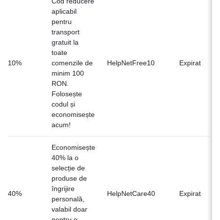
Cod reducere
aplicabil
pentru
transport
gratuit la
toate
Of
10%
comenzile de
HelpNetFree10
Expirat
n
minim 100
RON.
Folosește
codul și
economisește
acum!
Economisește
40% la o
selecție de
produse de
îngrijire
Of
40%
HelpNetCare40
Expirat
personală,
n
valabil doar
pentru o