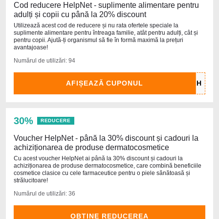
Cod reducere HelpNet - suplimente alimentare pentru
adulți și copii cu până la 20% discount
Utilizează acest cod de reducere și nu rata ofertele speciale la
suplimente alimentare pentru întreaga familie, atât pentru adulți, cât și
pentru copii. Ajută-ți organismul să fie în formă maximă la prețuri
avantajoase!
Numărul de utilizări: 94
AFIȘEAZĂ CUPONUL
30%
REDUCERE
Voucher HelpNet - până la 30% discount și cadouri la
achiziționarea de produse dermatocosmetice
Cu acest voucher HelpNet ai până la 30% discount și cadouri la
achiziționarea de produse dermatocosmetice, care combină beneficiile
cosmetice clasice cu cele farmaceutice pentru o piele sănătoasă și
strălucitoare!
Numărul de utilizări: 36
OBȚINE REDUCEREA