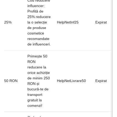
Cod reducere
influencer:
Profită de
25% reducere
Of
25%
la o selecție
HelpNetInf25
Expirat
n
de produse
cosmetice
recomandate
de influenceri.
Primește 50
RON
reducere la
orice achiziție
de minim 250
Of
50 RON
HelpNetLivrare50
Expirat
RON și
n
bucură-te de
transport
gratuit la
comenzi!