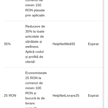
minim 150
RON plasate
prin aplicație.
Reducere de
35% la toate
articolele de
sănătate și
Of
35%
HelpNetWell35
Expirat
wellness.
n
Aplică codul
și profită de
ofertă!
Economisește
25 RON la
comenzi de
minim 100
RON și
Of
25 RON
HelpNetLivrare25
Expirat
bucură-te de
n
livrare