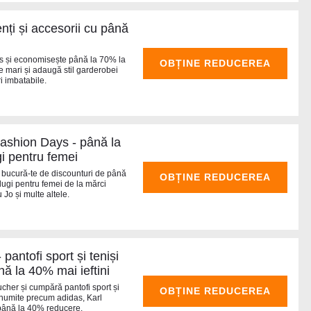
nți și accesorii cu până
s și economisește până la 70% la
OBȚINE REDUCEREA
le mari și adaugă stil garderobei
ri imbatabile.
ashion Days - până la
 pentru femei
 bucură-te de discounturi de până
OBȚINE REDUCEREA
lugi pentru femei de la mărci
Jo și multe altele.
antofi sport și teniși
ă la 40% mai ieftini
ucher și cumpără pantofi sport și
OBȚINE REDUCEREA
renumite precum adidas, Karl
 până la 40% reducere.