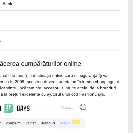
en Bank
u!
ăcerea cumpărăturilor online
ații de modă, o destinație online care cu siguranță îți va
area sa în 2009, acesta a devenit un etalon în lumea shoppingului
răcăminte, încălțăminte, accesorii și multe altele, de la branduri
ona la prețuri excelente cu ajutorul unui cod FashionDays.