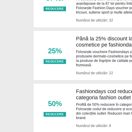
avantajoase de la 87 lei pentru îmb
Folosește Fashion Days voucher pen
REDUCERE
tricouri, sutiene sport și multe altele
Numărul de utilizări: 32
Până la 25% discount l
cosmetice pe fashionda
25%
Folosește vouchere Fashiondays ș
produsele dermato-cosmetice pe fas
la produse de îngrijire de calitate 
REDUCERE
frumoasă.
Numărul de utilizări: 22
Fashiondays cod reduce
categoria fashion outlet
50%
Profită de 50% reducere în categor
Folosește codul de reducere și eco
din colecțiile outlet. Reduceri mari
REDUCERE
brand.
Numărul de utilizări: 8