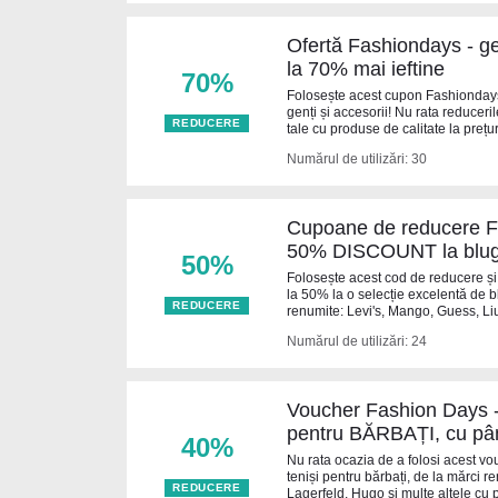
Ofertă Fashiondays - ge
la 70% mai ieftine
70%
Folosește acest cupon Fashionday
genți și accesorii! Nu rata reduceri
REDUCERE
tale cu produse de calitate la prețu
Numărul de utilizări: 30
Cupoane de reducere F
50% DISCOUNT la blugi
50%
Folosește acest cod de reducere și
la 50% la o selecție excelentă de b
REDUCERE
renumite: Levi's, Mango, Guess, Liu 
Numărul de utilizări: 24
Voucher Fashion Days - p
pentru BĂRBAȚI, cu pân
40%
Nu rata ocazia de a folosi acest vo
teniși pentru bărbați, de la mărci 
REDUCERE
Lagerfeld, Hugo și multe altele cu