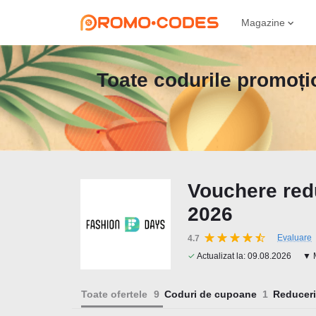
Magazine
Toate codurile promoțio
Vouchere red
2026
Evaluare
4.7
✓
Actualizat la:
09.08.2026
▼ M
Toate ofertele
Coduri de cupoane
Reduceri