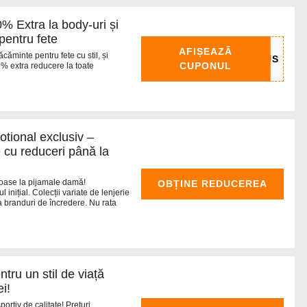
 Extra la body-uri și
pentru fete
AFIȘEAZĂ
ăminte pentru fete cu stil, și
CUPONUL
10% extra reducere la toate
tional exclusiv –
 cu reduceri până la
loase la pijamale damă!
OBȚINE REDUCEREA
inițial. Colecții variate de lenjerie
la branduri de încredere. Nu rata
tru un stil de viață
ei!
ortiv de calitate! Prețuri