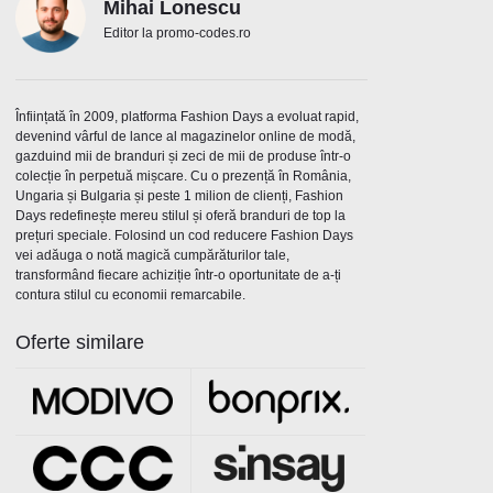
Mihai Lonescu
Editor la promo-codes.ro
Înființată în 2009, platforma Fashion Days a evoluat rapid,
devenind vârful de lance al magazinelor online de modă,
gazduind mii de branduri și zeci de mii de produse într-o
colecție în perpetuă mișcare. Cu o prezență în România,
Ungaria și Bulgaria și peste 1 milion de clienți, Fashion
Days redefinește mereu stilul și oferă branduri de top la
prețuri speciale. Folosind un cod reducere Fashion Days
vei adăuga o notă magică cumpărăturilor tale,
transformând fiecare achiziție într-o oportunitate de a-ți
contura stilul cu economii remarcabile.
Oferte similare