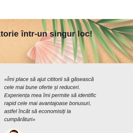
orie într-un singur loc!
«Îmi place să ajut cititorii să găsească
cele mai bune oferte și reduceri.
Experiența mea îmi permite să identific
rapid cele mai avantajoase bonusuri,
astfel încât să economisiți la
cumpărături»