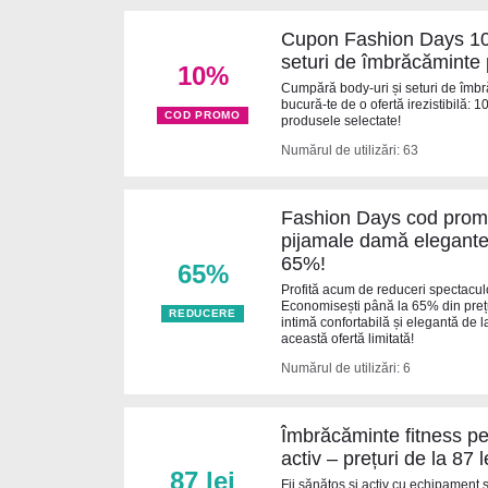
Cupon Fashion Days 10%
seturi de îmbrăcăminte 
10%
Cumpără body-uri și seturi de îmbrăc
bucură-te de o ofertă irezistibilă: 
COD PROMO
produsele selectate!
Numărul de utilizări: 63
Fashion Days cod promo
pijamale damă elegante
65%!
65%
Profită acum de reduceri spectacu
Economisești până la 65% din prețul 
REDUCERE
intimă confortabilă și elegantă de 
această ofertă limitată!
Numărul de utilizări: 6
Îmbrăcăminte fitness pen
activ – prețuri de la 87 l
87 lei
Fii sănătos și activ cu echipament sp