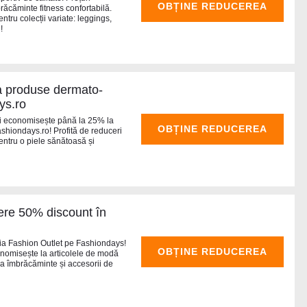
OBȚINE REDUCEREA
răcăminte fitness confortabilă.
tru colecții variate: leggings,
!
a produse dermato-
ys.ro
i economisește până la 25% la
OBȚINE REDUCEREA
hiondays.ro! Profită de reduceri
pentru o piele sănătoasă și
re 50% discount în
ia Fashion Outlet pe Fashiondays!
OBȚINE REDUCEREA
nomisește la articolele de modă
 la îmbrăcăminte și accesorii de