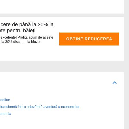
cere de până la 30% la
te pentru băieți
uri excelente! Profită acum de aceste
OBȚINE REDUCEREA
 la 30% discount la bluze,
 online
ransformă într-o adevărată aventură a economiilor
economia