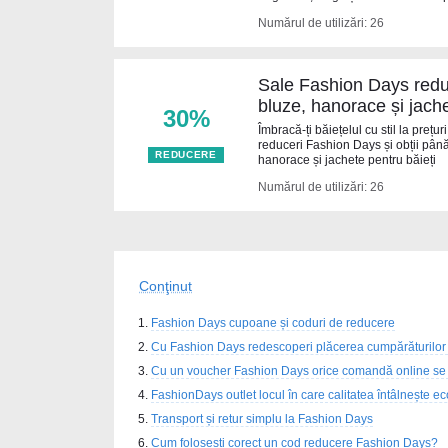
Numărul de utilizări: 26
Sale Fashion Days redu
bluze, hanorace și jache
30%
Îmbracă-ți băiețelul cu stil la preț
reduceri Fashion Days și obții până
REDUCERE
hanorace și jachete pentru băieți
Numărul de utilizări: 26
Conţinut
Fashion Days cupoane și coduri de reducere
Cu Fashion Days redescoperi plăcerea cumpărăturilor
Cu un voucher Fashion Days orice comandă online se t
FashionDays outlet locul în care calitatea întâlnește 
Transport și retur simplu la Fashion Days
Cum folosești corect un cod reducere Fashion Days?