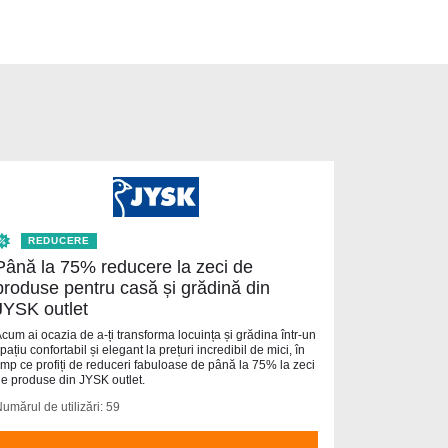
REDUCERE
Până la 75% reducere la zeci de
produse pentru casă și grădină din
JYSK outlet
cum ai ocazia de a-ți transforma locuința și grădina într-un
pațiu confortabil și elegant la prețuri incredibil de mici, în
imp ce profiți de reduceri fabuloase de până la 75% la zeci
e produse din JYSK outlet.
umărul de utilizări: 59