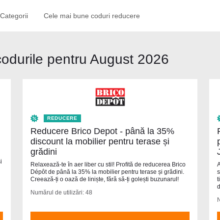
Categorii
Cele mai bune coduri reducere
odurile pentru August 2026
REDUCERE
Reducere Brico Depot - până la 35%
discount la mobilier pentru terase și
grădini
i
Relaxează-te în aer liber cu stil! Profită de reducerea Brico
A
Dépôt de până la 35% la mobilier pentru terase și grădini.
s
Creează-ți o oază de liniște, fără să-ți golești buzunarul!
t
d
Numărul de utilizări: 48
N