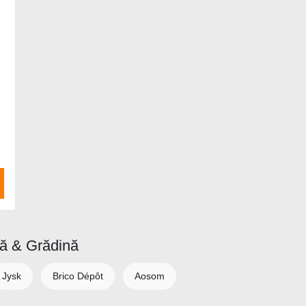
să & Grădină
Jysk
Brico Dépôt
Aosom